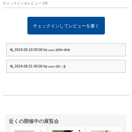
順となります。

チェックイン＆レビュー
2
件
【入札に関する注意事
項】

チェックインしてレビューを書く
・入札はお1人様何点で
も構いません。ただし、
複数入札し、複数落札し
た場合には、落札作品す
2024.06.19 00:00
by
john-doe
user
べてをご購入いただきま
すので、入札は慎重にご
2024.06.01 00:00
by
ゆいま
user
検討ください。

・入札用紙への記入はご
本人様のみ可能です。代
理入札は無効となりま
す。

・入札用紙への記入は上
記指定時間内に弊廊へお
越しいただき、直接行っ
て頂きます。電話やメー
近くの開催中の展覧会
ルでの入札はできませ