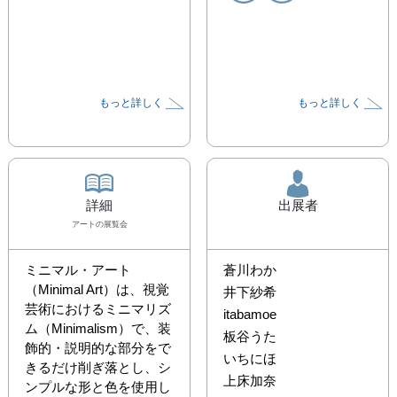
もっと詳しく
もっと詳しく
詳細
出展者
アート
の展覧会
ミニマル・アート
蒼川わか
（Minimal Art）は、視覚
井下紗希
芸術におけるミニマリズ
itabamoe
ム（Minimalism）で、装
板谷うた
飾的・説明的な部分をで
いちにほ
きるだけ削ぎ落とし、シ
上床加奈
ンプルな形と色を使用し