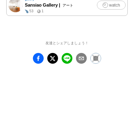
い、MEG、kiminoe、時
Sansiao Gallery
|
アート
田美鈴、高田茉依、冨岡
53
1
想、ゆきちゃ、宮本香
那、Yoona Love Kim、黒
田阿未、鈴木潤、弓指貴
弘、朱華、筒井文那、野
崎裕理、かわのめぐみ、
友達とシェアしましょう！
加川日向子、大山美鈴、
豊澤めぐみ、nana、めろ
っこめろこ、笠原菜々
子、asuka kaneko、
STAFF-A、松山五番街、
蒼川わか、itabamoe、
MANABU 
KISHIMOTO、板谷う
た、SHIKATA、RYO 
EBATO、野澤美仁、大
本幸大、HARUKA 
WAKANA、松島佳世、
嶋田かなへ、藤井智樹、
モリモトアツシ、宮野か