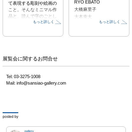
RYO EBATO
て表現する彫刻や絵画の
大橋麻里子
こと。そんなミニマル作
品と、読んで字のごとし
大本幸大
もっと詳しく
もっと詳しく
で、ミニマル(ミニで〇
大山美鈴
い)作品を作家の皆様に
制作して頂き、ミニマル
同士の作品を一緒に展示
し楽しんで頂きたいと企
画致しました。

展覧会に関するお問合せ
Tel: 03-3275-1008

南花奈、宮間夕子、井下
Mail: info@sansiao-gallery.com
紗希、木須葵悠、サトウ
ナツキ、NAGMO、林ホ
ノカ、yomikake、いち
にほ、河染波留可、大橋
麻里子、上床加奈、川口
posted by
瑠利弥、小西純、八太栄
里、東麻奈美、きゃらあ
gallery