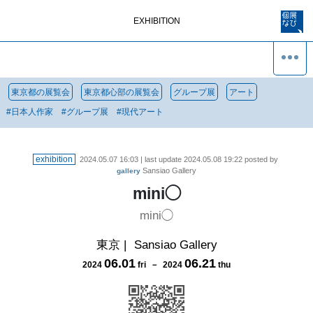
EXHIBITION
東京都の展覧会
東京都心部の展覧会
グループ展
アート
#
日本人作家
#
グループ展
#
現代アート
exhibition
2024.05.07 16:03
| last update
2024.05.08 19:22
posted by
Sansiao Gallery
gallery
mini◯
mini◯
東京
|
Sansiao Gallery
06
.
01
06
.
21
2024
fri
－
2024
thu