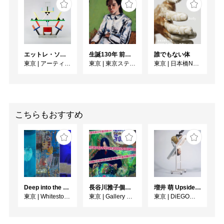
ん。

【当落結果に関して】

・当選結果は、6/3(月)
に、当選された方のみに
エットレ・ソットサス —魔法がはじまるとき、デザインは生まれる
生誕130年 前田寛治 ポエジイとレアリスム 一九三〇年協会設立100年
誰でもない体
お電話・メールで連絡い
東京
|
アーティゾン美術館
東京
|
東京ステーションギャラリー
東京
|
日本橋N11ギャラリー
たします。

・当選者様は、会期中
(6/1(火)〜6/21(金)までに
作品代金を全額お支払い
ください。

こちらもおすすめ
お支払いは現金・クレジ
ットカード・銀行振込に
対応しております。会期
中にお支払い頂けなかっ
た場合、当選は無効とさ
せていただきます。

・当選後のキャンセルは
Deep into the Blue―蒼の深層へ：木梨アイネ、名坂千吉郎、猪熊克芳
長谷川雅子個展「終わりなき森の美術館」
増井 萌 Upside-Down
東京
|
Whitestone Gallery
東京
|
Gallery MUMON
東京
|
DiEGO表参道
できません。

【その他】
