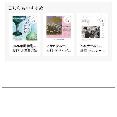
こちらもおすすめ
2026年度 特別展「ガレとドーム、アール･ヌーヴォーのガラス 水辺のやすらぎ、海の神秘」
アサヒグループ大山崎山荘美術館 開館30周年記念展「没後100年 クロード・モネ」
ベルナール・ビュフェと写真 ーカメラがとらえたビュフェとその時代、そして21 世紀へ
長野
|
北澤美術館
京都
|
アサヒグループ大山崎山荘美術館
静岡
|
ベルナール・ビュフェ美術館