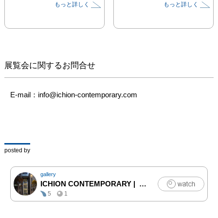
もっと詳しく
もっと詳しく
した。その存在は
吉原治良
「GUTAI」の名で世界に
知られ、70年以上を経た
今でも高く評価され続け
ている。

　本展では、具体美術協
展覧会に関するお問合せ
会の会員であった向井修
二（1940〜）による新作
インスタレーションとコ
E-mail：info@ichion-contemporary.com
レクション作品を展示。
向井氏の視点からGUTAI
の追憶に浸り、美術史に
おける立ち位置を再考
し、現代における価値と
posted by
未来への展望を探求す
る。また、「建築は凍れ
gallery
る⾳楽である」とゲーテ
ICHION CONTEMPORARY
|
アート
が好んで用いた表現に着
5
1
想を得て、安藤忠雄建築
研究所の展示空間と共鳴