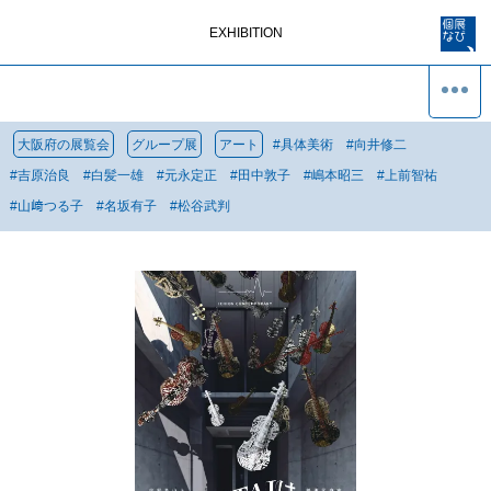
EXHIBITION
大阪府の展覧会
グループ展
アート
#
具体美術
#
向井修二
#
吉原治良
#
白髪一雄
#
元永定正
#
田中敦子
#
嶋本昭三
#
上前智祐
#
山﨑つる子
#
名坂有子
#
松谷武判