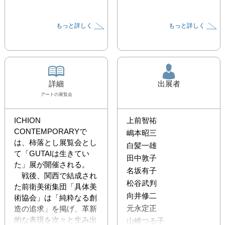
もっと詳しく
もっと詳しく
詳細
出展者
アート
の展覧会
ICHION 
上前智祐
CONTEMPORARYで
嶋本昭三
は、柿落とし展覧会とし
白髪一雄
て「GUTAIは生きてい
田中敦子
た」展が開催される。

名坂有子
　戦後、関西で結成され
松谷武判
た前衛美術集団「具体美
向井修二
術協会」は「純粋なる創
元永定正
造の追求」を掲げ、革新
的な表現を次々と生み出
山崎つる子