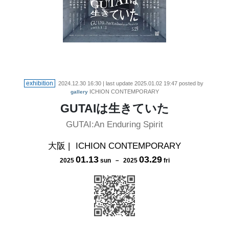
exhibition
2024.12.30 16:30
| last update
2025.01.02 19:47
posted by
ICHION CONTEMPORARY
gallery
GUTAIは生きていた
GUTAI:An Enduring Spirit
大阪
|
ICHION CONTEMPORARY
01
.
13
03
.
29
2025
sun
－
2025
fri