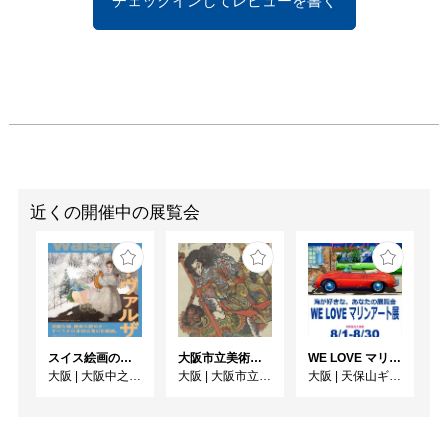
チェックインしてレビューを書く
予約：推奨

※事前予約なしでもご入
場いただけますが、ギャ
ラリー内が規定人数に達
した際には、事前予約の
お客様を優先してご案内
いたします。あらかじめ
ご了承いただきますよう
お願い申し上げます。

https://reserva.be/ichionc
近くの開催中の展覧会
ontemporary
スイス絵画の異才 カール‧ヴァルザー
大阪市立美術館開館90周年記念特別展 「水滸伝」
WE LOVE マリンアート展 ～海の絵で癒されよう～
大阪
|
大阪中之島美術館
大阪
|
大阪市立美術館
大阪
|
天保山ギャラリー