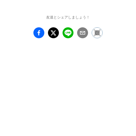
するインスタレーション
を制作。まるで「ヴァイ
オリンの記号パーティ
友達とシェアしましょう！
ー」が奏でられているか
のように、未知なるリズ
ムが空間全体に広がる。

更に、吉原治良が1970年
の万博で展示した大作
や、白髪一雄をはじめと
するGUTAIの代表作家達
の作品も併せて展示され
る。

展覧会概要

タイトル ：「GUTAIは
生きていた」

場所 ：ICHION 
CONTEMPORARY

〒530-0055 大阪府大阪