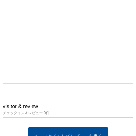
市北区野崎町9-7

期間 ：2025年1月13日
（月）～ 3月29日（土）

出展作家：吉原治良、白
髪一雄、元永定正、田中
敦子、嶋本昭三、上前智
祐、山崎つる子、名坂有
子、松谷武判、向井修二

開館時間：11:00～18:00

※最終日のみ17:00終了

休館日 ：日・月・祝日

※2025年1月13日（月）
visitor & review
は開館

チェックイン＆レビュー
0
件
料金：無料
