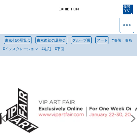
EXHIBITION
東京都の展覧会
東京西部の展覧会
グループ展
アート
#
映像・映画
#
インスタレーション
#
彫刻
#
平面