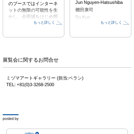
Jun Nguyen-Hatsushiba
のブースではインターネ
棚田康司
ットの無限の可能性を生
かし、会田誠をはじめ岡
Du Kun
もっと詳しく
もっと詳しく
田裕子、鴻池朋子、ジュ
天明屋尚
ン・グエン=ハツシバな
どの多くのビデオ作品や
巨大なインスタレーショ
ン作品を、ウェブサイト
上にて無料でご鑑賞頂け
展覧会に関するお問合せ
ます。

その他現代アートの最先
ミヅマアートギャラリー (担当:ペラン)

端を走る世界30カ国、
TEL: +81(0)3-3268-2500
139のトップギャラリー
より、2,200人以上のア
ーティストの7,500点を
超える作品を、ご自宅、
オフィス、旅先など世界
posted by
各地から、これまでにな
い方法でお気軽に楽しん
gallery