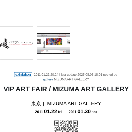
exhibition
2011.01.21 20:24
| last update
2025.08.05 18:01
posted by
MIZUMA ART GALLERY
gallery
VIP ART FAIR / MIZUMA ART GALLERY
東京
|
MIZUMA ART GALLERY
01
.
22
01
.
30
2011
fri
－
2011
sat