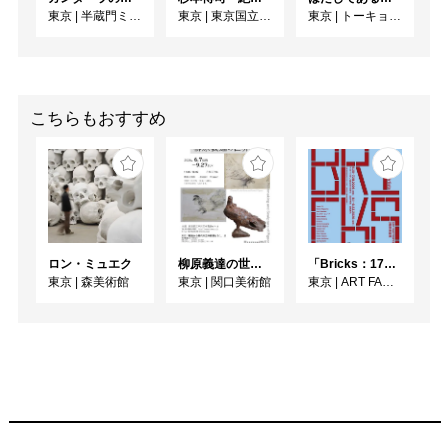
東京
|
半蔵門ミュージアム
東京
|
東京国立近代美術館
東京
|
トーキョーアーツアンドスペース本郷
こちらもおすすめ
ロン・ミュエク
柳原義達の世界・鳩
「Bricks：17人のかたち」
東京
|
森美術館
東京
|
関口美術館
東京
|
ART FACTORY城南島