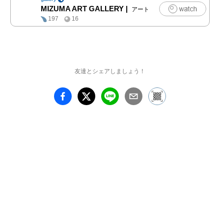
で頂けます。

MIZUMA ART GALLERY
|
アート
197
16
参加作家：

会田誠

青山悟

岡田裕子

友達とシェアしましょう！
倉重迅

鴻池朋子

近藤聡乃

Jun NGUYEN-
HATSUSHIBA

棚田康司

天明屋尚

DU Kun

宮永愛子

山口藍