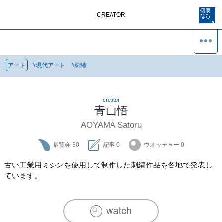
CREATOR
アート
#
現代アート
#
刺繍
creator
青山悟
AOYAMA Satoru
展覧会
30
記事
0
ウオッチャー
0
古い工業用ミシンを使用して制作した刺繍作品を各地で発表し
ています。