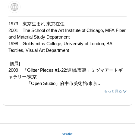
1973　東京生まれ 東京在住

2001　The School of the Art Institute of Chicago, MFA Fiber 
and Material Study Department

1998　Goldsmiths College, University of London, BA 
Textiles, Visual Art Department

[個展]

2009　「Glitter Pieces #1-22:連鎖/表裏」ミヅマアートギ
ャラリー/東京

　　　　「Open Studio」府中市美術館/東京

2007　「Ancient Pixels」 Chicago Cultural Center/シカゴ

もっと見る
　　　　「Crowing in the Studio」　ミヅマアートギャラ
リー/東京

　　　　「Good Aliens」 One in the other/ロンドン

2005　「空気　コーヒー　東京の朝」　ミヅマアートギャ
ラリー/東京

2004　「青山悟クリテリウム60」 水戸芸術館/茨城

creator