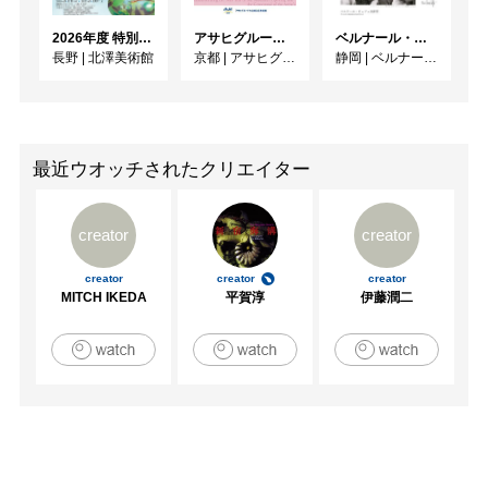
Fondazione Sandretto Re Rebaudengo/トリノ

2026年度 特別展「ガレとドーム、アール･ヌーヴォーのガラス 水辺のやすらぎ、海の神秘」
アサヒグループ大山崎山荘美術館 開館30周年記念展「没後100年 クロード・モネ」
ベルナール・ビュフェと写真 ーカメラがとらえたビュフェとその時代、そして21 世紀へ
　　　　「The Souvenir Mine:スーベニア・マイン」　ミ
長野
|
北澤美術館
京都
|
アサヒグループ大山崎山荘美術館
静岡
|
ベルナール・ビュフェ美術館
ヅマアートギャラリー、A.R.T/東京

2005　「Since 1994- 10周年記念展」　ミヅマアートギャ
ラリー/東京

　　　　「Scape Codes:Neo-Topography」　PKM 
Gallery/ソウル

最近ウオッチされたクリエイター
2004　「Officina Asia」 Galleria de Arte Moderna/ボローニ
ャア

creator
creator
　　　　「Boys Who Sew」　Crafts Council Gallery/ロン
ドン

creator
creator
creator
2003　「Don't Look Down」 Nunnery/ロンドン

MITCH IKEDA
平賀淳
伊藤潤二
2002　「Small Collection」 Govett-Brewster Gallery/New 
Plymouth/ニュージーランド

2001　「Works on paper」Finesilver Gallery/サンアントニ
オ

　　　　「MFA Thesis Exhibition」 The Art Institute of 
Chicago/シカゴ

2000　「Kindergarden」 墨田幼稚園/東京

　　　　「Waves at Goldsmiths」　Alexandra Palace/ロ