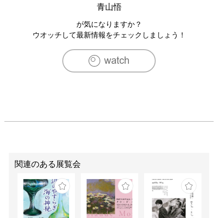
　　　　「夕景」 ミヅマアートギャラリー/東京

青山悟
2002　「Satoru Aoyama」 Finesilver Gallery/サンアントニ
オ

が気になりますか？
　　　　「In Stitched」Zolla/Lieberman Gallery/シカゴ

ウオッチして最新情報をチェックしましょう！
[グループ展]

2010　「六本木クロッシング2010 展：アートは可能
か？」森美術館/東京

2009　「TWIST AND SHOUT: ontemporary Art from 
Japan」バンコク芸術文化センター/バンコク、タイ

　　　　「ネオテニー・ジャパン　高橋コレクション展」 
上野の森美術館/東京

　　　　巡回：札幌芸術の森美術館/札幌、上野の森美術
館/東京、新潟県立近代美術館/新潟、秋田県立近代美術館/
秋田、米子市美術館/鳥取

　　　　「THE ECHO」ザイム/横浜

関連のある展覧会
　　　　「Akasaka Art Flower 08」 赤坂サカス/東京

2007　「Neighbourhood Watch」 Nettie Horn/ロンドン

2006　ニューアート展　布と糸のかたち　横浜市民ギャラ
リー/神奈川

　　　　「All look same. Art ChinaKorea Japannext」, 