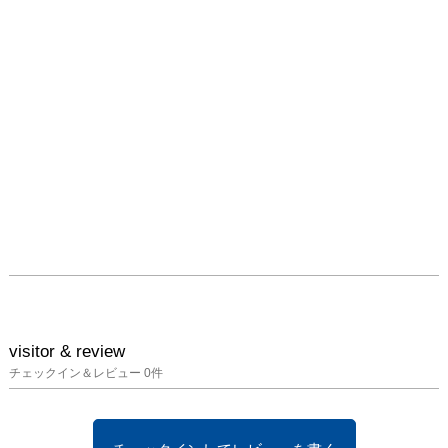
は米国ピッツバークのカ
ーネギー美術館で10 月5 
日より開催される「第56 
回カーネギー・インター
ナショナル」に参加いた
します。
visitor & review
チェックイン＆レビュー
0
件