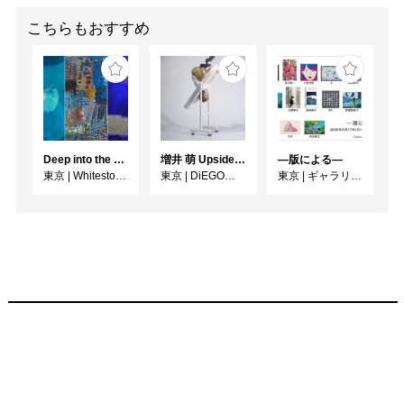
こちらもおすすめ
Deep into the Blue―蒼の深層へ：木梨アイネ、名坂千吉郎、猪熊克芳
増井 萌 Upside-Down
―版による―
東京
|
Whitestone Gallery
東京
|
DiEGO表参道
東京
|
ギャラリー檜B・C