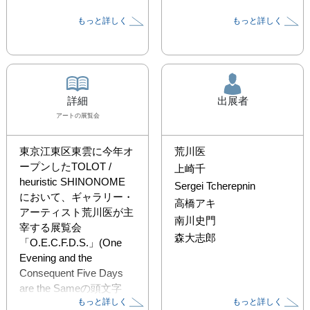
もっと詳しく
もっと詳しく
詳細
出展者
アート
の展覧会
東京江東区東雲に今年オ
荒川医
ープンしたTOLOT / 
上崎千
heuristic SHINONOME 
Sergei Tcherepnin
において、ギャラリー・
高橋アキ
アーティスト荒川医が主
南川史門
宰する展覧会
森大志郎
「O.E.C.F.D.S.」(One 
Evening and the 
Consequent Five Days 
are the Sameの頭文字
もっと詳しく
もっと詳しく
〔直訳：ひとつの夕べ