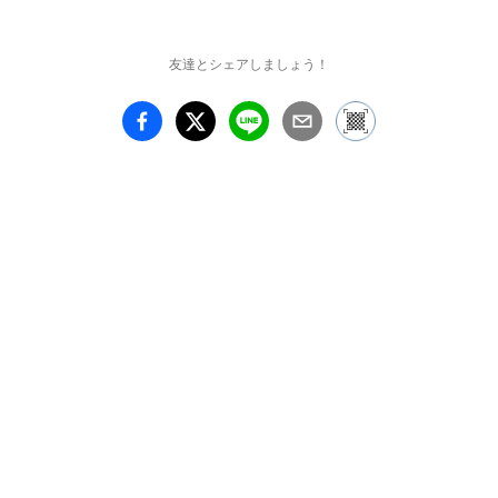
する画家。

森大志郎は東京を拠点と
するグラフィック・デザ
友達とシェアしましょう！
イナー。

高橋アキは東京を拠点と
するピアニスト。

サージ・チェレプニンは
ニューヨークを拠点とす
る現代美術家＆作曲家。

上崎千は東京を拠点とす
るアーキビスト。

本展覧会と同時期に、荒
川医と南川史門の共同イ
ンスタレーション作品
が、森美術館「六本木ク
ロッシング2013 展：ア
ウト・オブ・ダウト－来
たるべき風景のために」
に出品されます（9 月21 
日より）。また、荒川医