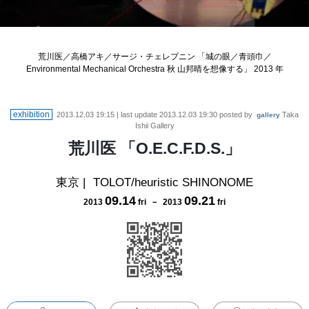
荒川医／高橋アキ／サージ・チェレプニン 「城の眼／青頭巾／
Environmental Mechanical Orchestra 秋 山邦晴を想像する」 2013 年
exhibition
2013.12.03 19:15
| last update
2013.12.03 19:30
posted by
Taka
gallery
Ishii Gallery
荒川医 「O.E.C.F.D.S.」
東京
|
TOLOT/heuristic SHINONOME
09
.
14
09
.
21
2013
fri
－
2013
fri