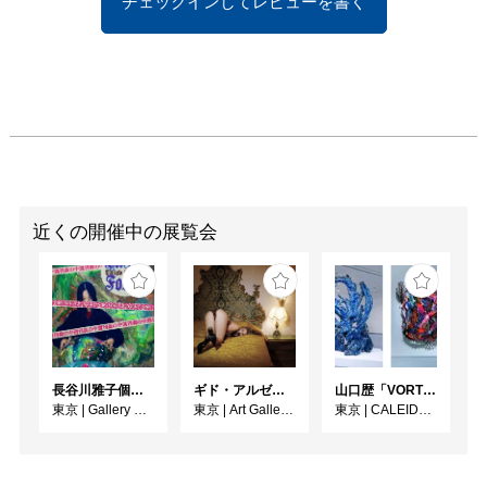
チェックインしてレビューを書く
近くの開催中の展覧会
長谷川雅子個展「終わりなき森の美術館」
ギド・アルゼンチーニ写真展 『女性的宇宙』
⼭⼝歴「VORTEX」
東京
|
Gallery MUMON
東京
|
Art Gallery M84
東京
|
CALEIDO GINZA THE HUB