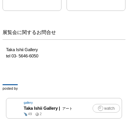
と、その後の5 日間は同
じです〕）が開催されま
す。本展覧会には南川史
門の新作大型ペインティ
ング作品が展示され、ま
展覧会に関するお問合せ
た9 月14 日の展覧会オー
プニングには、それぞれ
趣向が異なりながらも一
Taka Ishii Gallery

部重なり合う3 つのパフ
tel 03- 5646-6050
ォーマンスが行われま
す。

参加作家：荒川医、南川
史門、森大志郎、高橋ア
posted by
キ、サージ・チェレプニ
ン、上崎千

gallery
Taka Ishii Gallery
|
アート
荒川医はニューヨークを
49
2
拠点とする現代美術家。

南川史門は東京を拠点と