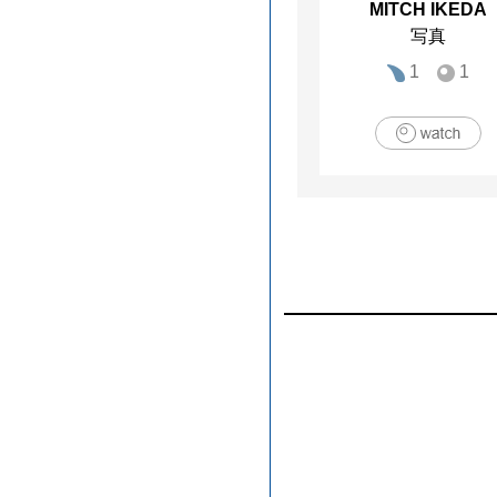
MITCH IKEDA
写真
1
1