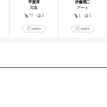
平賀淳
伊藤潤二
写真
アート
77
2
1
1