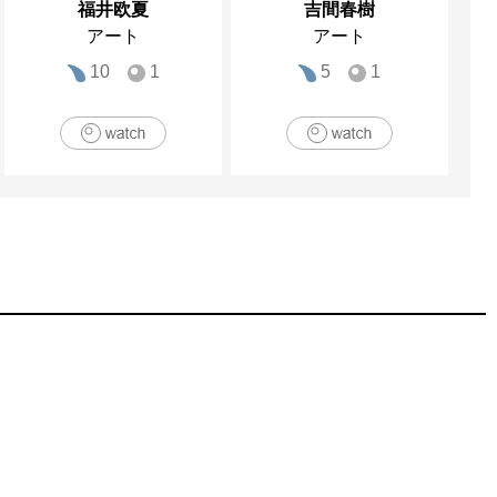
福井欧夏
吉間春樹
アート
アート
10
1
5
1