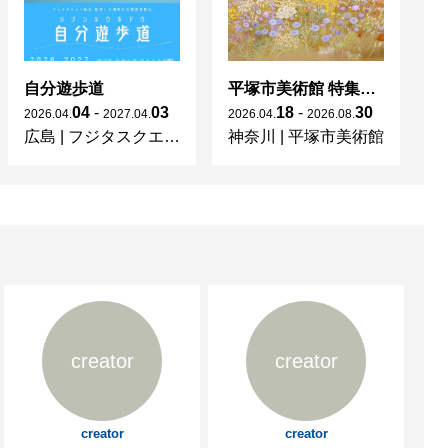
自分遊歩道
平塚市美術館 特集展 花の表現、その多様性／特別展示 新収蔵品展
04
-
03
18
-
30
2026
.
04
.
2027
.
04
.
2026
.
04
.
2026
.
08
.
20
広島
|
フジタスクエアまるくる大野
神奈川
|
平塚市美術館
京
creator
creator
creator
creator