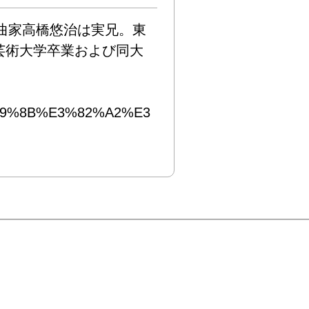
作曲家高橋悠治は実兄。東
芸術大学卒業および同大
E6%A9%8B%E3%82%A2%E3