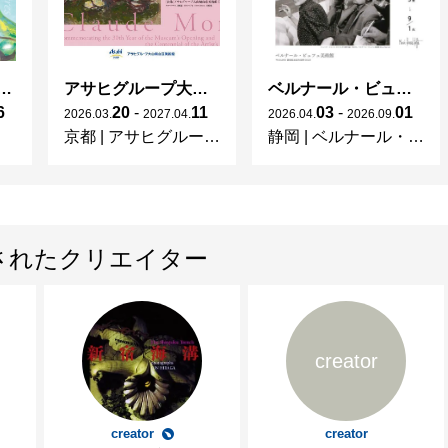
ガレとドーム、アール･ヌーヴォーのガラス 水辺のやすらぎ、海の神秘」
アサヒグループ大山崎山荘美術館 開館30周年記念展「没後100年 クロード・モネ」
ベルナール・ビュフェと写真 ーカメラがとらえたビュフェとその時代、そして21 世紀へ
6
20
-
11
03
-
01
2026
.
03
.
2027
.
04
.
2026
.
04
.
2026
.
09
.
京都
|
アサヒグループ大山崎山荘美術館
静岡
|
ベルナール・ビュフェ美術館
されたクリエイター
creator
creator
creator