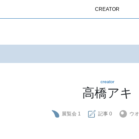
CREATOR
creator
高橋アキ
展覧会
1
記事
0
ウ