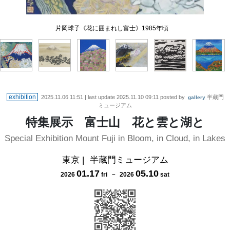
片岡球子《花に囲まれし富士》1985年頃
平松礼二《路・花嶽》1990年頃
笹島喜平《飛雲富士Ｂ》1967年
横山大観《霊峰不二》1939年
野田好子《飛翔》1993年
櫻井孝美《錦秋》1992年
exhibition
2025.11.06 11:51
| last update
2025.11.10 09:11
posted by
半蔵門
gallery
ミュージアム
特集展示 富士山 花と雲と湖と
Special Exhibition Mount Fuji in Bloom, in Cloud, in Lakes
東京
|
半蔵門ミュージアム
01
.
17
05
.
10
2026
fri
－
2026
sat