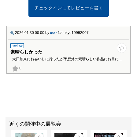
展示順に、各画家の略歴
チェックインしてレビューを書く
と作品を簡単に紹介しま
す。

横山大観（1868～
2026.01.30 00:00
by
fctoukyo19992007
user
1958）は1937（昭和
12）年に初めて制定され
review
た文化勲章の第１回受章
素晴らしかった
者で、1951年には文化功
大日如来にお会いしに行ったが予想外の素晴らしい作品にお目にかかりました
労者に選ばれました。
0
2000点を越える富士山を
描きましたが、《霊峰不
二》はその一つで、近景
に三保の松原を配してい
ます。

田崎廣助（1898～
1984）は、1975年に文
近くの開催中の展覧会
化勲章受章、文化功労者
に選ばれた洋画家です。