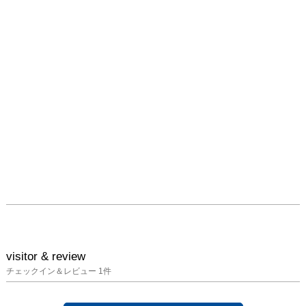
されました。江戸時代の
葛飾北斎は、『冨嶽三十
六景』に代表されるよう
に、富士山を多く描いた
絵師として著名です。近
現代の画家では、文化勲
章受章者の横山大観・田
崎廣助・片岡球子などを
挙げることができます。
彼らに限らず、同じ富士
山が主題でも、描く画家
により構図や色彩は異な
り、それぞれの個性が輝
いています。

今期の特集展示では、横
山大観から現役の画家ま
visitor & review
で、花や雲や湖を合わせ
チェックイン＆レビュー
1
件
て描いた富士山の絵画を
集めました。
