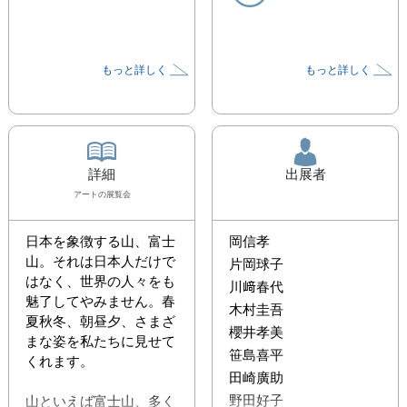
もっと詳しく
もっと詳しく
詳細
出展者
アート
の展覧会
日本を象徴する山、富士
岡信孝
山。それは日本人だけで
片岡球子
はなく、世界の人々をも
川﨑春代
魅了してやみません。春
木村圭吾
夏秋冬、朝昼夕、さまざ
櫻井孝美
まな姿を私たちに見せて
笹島喜平
くれます。

田崎廣助
野田好子
山といえば富士山、多く