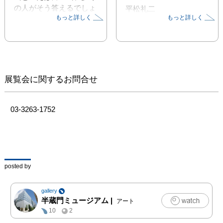
の人がそう答えるでしょ
平松礼二
もっと詳しく
もっと詳しく
う。日本一の標高を誇り
横山大観
ますが、それにとどまら
ない美麗な魅力がありま
す。冠雪に覆われた白富
士、太陽の光に染まった
赤（朱）富士、湖に映る
展覧会に関するお問合せ
逆さ富士、山頂と太陽が
重なるダイヤモンド富
士。仰ぎ見る名所とし
03-3263-1752
て、三保の松原、田子の
浦、芦ノ湖畔、富士五湖
畔、忍野八海などが挙げ
られます。

posted by
さらに、富士山から遠く
離れた地域にも、富士見
gallery
という地名が数多く存在
半蔵門ミュージアム
|
アート
します。また、津軽富士
10
2
（岩木山）、近江富士