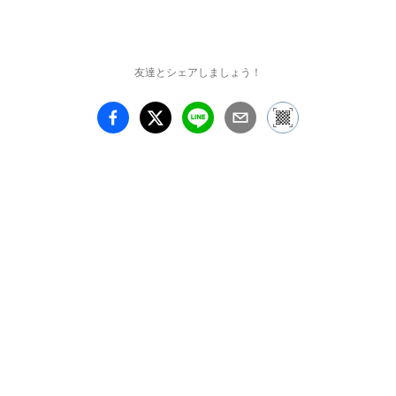
（三上山）、薩摩富士
（開聞岳）など、全国に
「富士」の別称がついた
山も枚挙にいとまがない
友達とシェアしましょう！
ほどです。それほど富士
山は象徴的な山であり、
二つとない「不二」の当
て字が相応しいといえま
しょう。

古来、富士山は絵に描か
れ続けてきました。例え
ば、『伊勢物語』に登場
する在原業平(825～880)
とおぼしき主人公は、都
から東国へ下る際に富士
山を眺めて歌を詠みまし
たが、その場面を多くの
絵師が表現しています。
『聖徳太子絵伝』や『一
遍聖絵』にも富士山が表