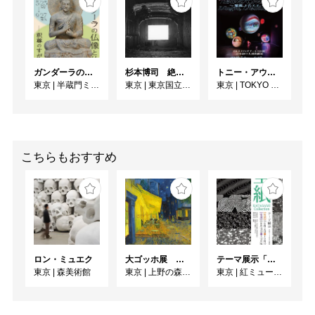
故郷九州の阿蘇山や桜
島、《箱根の朱富士》の
ような朱富士を好んで描
き、「山岳画家」と称せ
られました。

ガンダーラの仏像と仏伝ー釈尊のすがたー
杉本博司 絶滅写真
トニー・アウスラー：技術と霊知のはざま～魔術、メディア、アート～
東京
|
半蔵門ミュージアム
東京
|
東京国立近代美術館
東京
|
TOKYO NODE
片岡球子（1905～
2008）は1986年に文化
功労者、1989（平成元）
年に文化勲章を受章しま
こちらもおすすめ
した。500点以上を描い
た「富士山」シリーズが
著名ですが、《花に囲ま
れし富士》は既存のカタ
ログなどに掲載されてい
ない作品です。

ロン・ミュエク
大ゴッホ展 夜のカフェテラス
テーマ展示「型紙 KATAGAMI Collection」
川﨑春彦（1929～
東京
|
森美術館
東京
|
上野の森美術館
東京
|
紅ミュージアム
2018）は父川﨑小虎、兄
川﨑鈴彦、義兄東山魁夷
と、日本画一家に育ま