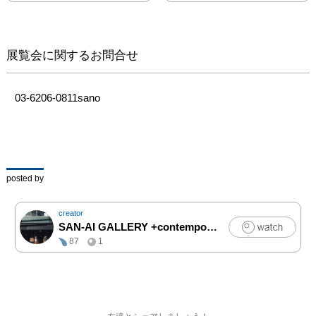
など、勢揃いです。

ぜひご高覧ください。

出品作家

浅野彌弦　伊藤あきえ　
展覧会に関するお問合せ
伊東ユウカ　宇多田理恵

内山良子　瓜生剛　小倉
ゆい　木床亜由実　越克
03-6206-0811sano
枝

坂口恵理子　佐藤賀奈
子　さんさん　清水健太
郎　

須惠朋子　髙栁麻美子　
posted by
高山美和子　辻本喜代
美　

creator
道源綾香　針生卓治　平
SAN-AI GALLERY +contemporary art
|
アート
野元起　松浦カレー

87
1
松村淳　丸橋正幸　むろ
まいこ　持永貞子　
etc....　
