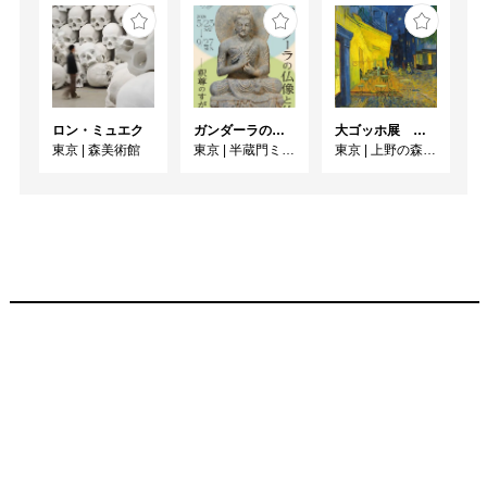
ロン・ミュエク
ガンダーラの仏像と仏伝ー釈尊のすがたー
大ゴッホ展 夜のカフェテラス
東京
|
森美術館
東京
|
半蔵門ミュージアム
東京
|
上野の森美術館