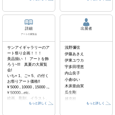
詳細
出展者
アート
の展覧会
サンアイギャラリーのア
浅野彌弦
ート祭り企画！！！

伊藤あきえ
美品揃い ！  アートを飾
伊東ユウカ
ろう~!!!　真夏の大展覧
宇多田理恵
会!

内山良子
いち= 1、ご= 5、の付く
小倉ゆい
お祭りアート価格!! 

木床亜由実
¥ 5000 , 10000 , 15000 .., 
瓜生剛
¥ 50000...etc.

絵画、彫刻、イラスト、
越克枝
もっと詳しく
もっと詳しく
器、アクセサリー、オブ
坂口恵理子
ジェ、ガラス、金属作品