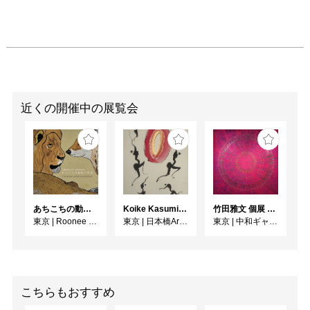
近くの開催中の展覧会
あちこちの動物の世界
Koike Kasumi Web個展 ラ・ダンス
竹田雅文 個展 －Jam Service Exhibition－
東京
|
Roonee 247 fine arts
東京
|
日本橋Art.jp
東京
|
中和ギャラリー
こちらもおすすめ