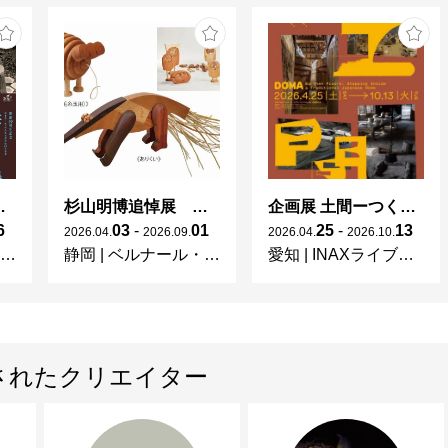
 × 濱田庄司 ー山本爲三郎コレクションより」
杉山明博追悼展 木とわたし―木工の妙技と美術教育
企画展 土間ーつくって、つかって、再発見ー
6
03
-
01
25
-
13
2026
.
04
.
2026
.
09
.
2026
.
04
.
2026
.
10
.
静岡
|
ベルナール・ビュフェ美術館
愛知
|
INAXライブミュージアム
されたクリエイター