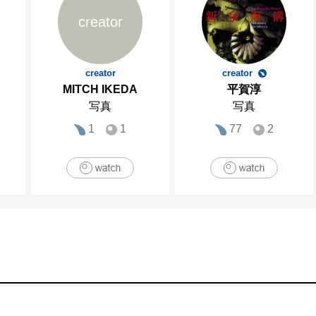
creator
creator
creator
MITCH IKEDA
平賀淳
写真
写真
1
1
77
2