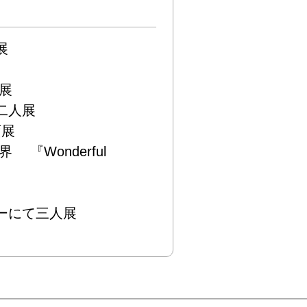




人展



『Wonderful 
ーにて三人展