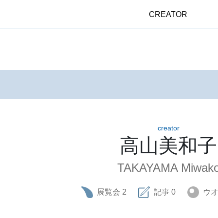
CREATOR
creator
高山美和子
TAKAYAMA Miwak
展覧会
2
記事
0
ウ