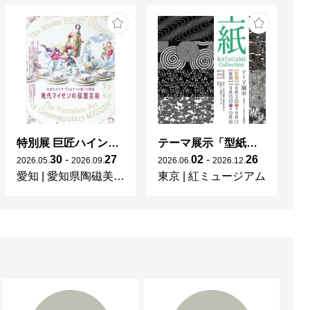
特別展 巨匠ハインツ・ヴェルナーの描いた物語（メルヘン） ー現代マイセンの磁器芸術ー
テーマ展示「型紙 KATAGAMI Collection」
30
-
27
02
-
26
2026
.
05
.
2026
.
09
.
2026
.
06
.
2026
.
12
.
20
愛知
|
愛知県陶磁美術館
東京
|
紅ミュージアム
宮