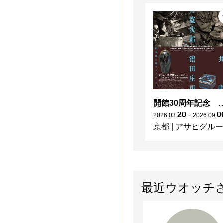
開館30周年記念 山本爲三郎・河井寬次郎没後60年記念 「共鳴 河井寬次郎
20
-
0
2026
.
03
.
2026
.
09
.
京都
|
アサヒグループ大山崎山荘美術館
最近ウオッチ