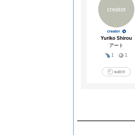
creator
creator
Yuriko Shirou
アート
1
1