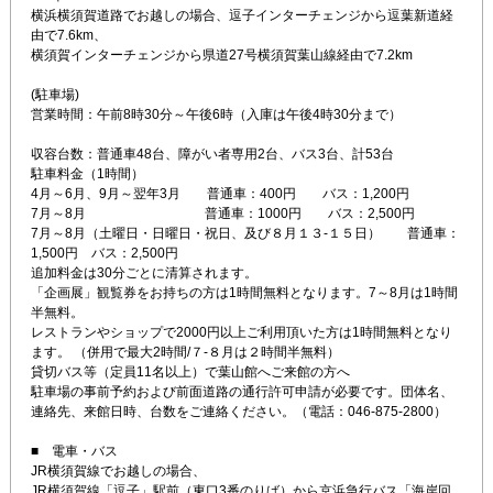
横浜横須賀道路でお越しの場合、逗子インターチェンジから逗葉新道経
由で7.6km、

横須賀インターチェンジから県道27号横須賀葉山線経由で7.2km

(駐車場)

営業時間：午前8時30分～午後6時（入庫は午後4時30分まで）

収容台数：普通車48台、障がい者専用2台、バス3台、計53台

駐車料金（1時間）

4月～6月、9月～翌年3月　　普通車：400円　　バス：1,200円

7月～8月　　　　　　　　　普通車：1000円　　バス：2,500円

7月～8月（土曜日・日曜日・祝日、及び８月１３-１５日）　　普通車：
1,500円　バス：2,500円

追加料金は30分ごとに清算されます。

「企画展」観覧券をお持ちの方は1時間無料となります。7～8月は1時間
半無料。

レストランやショップで2000円以上ご利用頂いた方は1時間無料となり
ます。 （併用で最大2時間/７-８月は２時間半無料）

貸切バス等（定員11名以上）で葉山館へご来館の方へ

駐車場の事前予約および前面道路の通行許可申請が必要です。団体名、
連絡先、来館日時、台数をご連絡ください。（電話：046-875-2800）

■　電車・バス

JR横須賀線でお越しの場合、

JR横須賀線「逗子」駅前（東口3番のりば）から京浜急行バス「海岸回