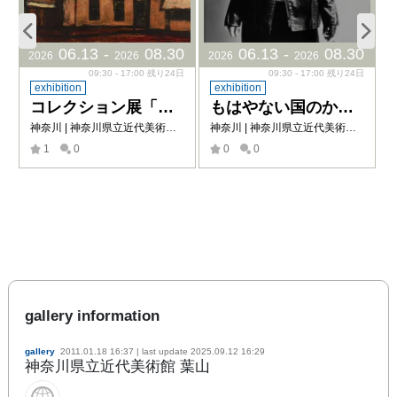
5
06
.
13
-
08
.
30
06
.
13
-
08
.
30
2026
2026
2026
2026
2
催
09:30 - 17:00 残り24日
09:30 - 17:00 残り24日
exhibition
exhibition
コレクション展「鎌倉近代美術館」と昭和の美術
もはやない国のかつてない光 東ドイツの女性写真家たち
神奈川 | 神奈川県立近代美術館 葉山
神奈川 | 神奈川県立近代美術館 葉山
1
0
0
0
gallery information
gallery
2011.01.18 16:37
| last update
2025.09.12 16:29
神奈川県立近代美術館 葉山