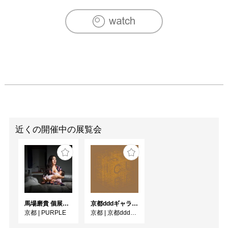
近くの開催中の展覧会
馬場磨貴 個展 「DONOR」
京都dddギャラリー第252回企画展 GRAPHIC CUBE –シアターポスター DNPグラフィックデザイン・アーカイブより
京都
|
PURPLE
京都
|
京都dddギャラリー