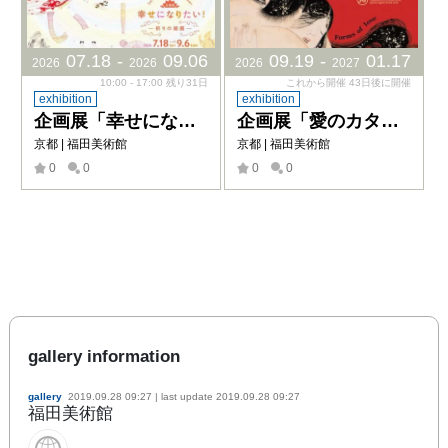
07
.
18
-
09
.
06
09
.
19
-
01
.
17
2026
2026
2026
2027
10:00 - 17:00 残り31日
これから開催 43日後に開催
exhibition
exhibition
企画展「幸せになりたい！ー祈りの絵画ー」
企画展「愛のカタチ ー幻の春画≪稚児草紙≫公開ー」
京都 | 福田美術館
京都 | 福田美術館
0
0
0
0
gallery information
gallery
2019.09.28 09:27
| last update
2019.09.28 09:27
福田美術館