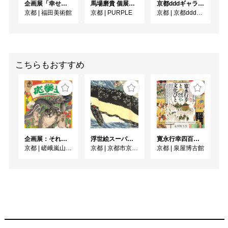
　第1章では、「愛」を
企画展「幸せになりたい！ー祈りの絵画ー」
馬場磨貴 個展 「DONOR」
京都dddギャラリー第252回企画展 GRAPHIC CUBE –シアターポスター DNPグラフィックデザイン・アーカイブより
テーマにした絵画31点※
京都
|
福田美術館
京都
|
PURPLE
京都
|
京都dddギャラリー
を展示し、人々の切々た
る情愛のカタチを紹介し
ます。

※展示替えあり

こちらもおすすめ
第2章　幻の春画《稚児
草紙》公開

　人が愛を交わす姿を描
いた春画は、平安時代に
はすでに存在していたと
企画展：それいけ！ 応挙塾 －円山応挙とその弟子たち－
浮世絵スーパークリエイター 歌川国芳展
寛永行幸四百年記念 特別展 寛永行幸と花の都の文化びと
考えられています。中国
京都
|
嵯峨嵐山文華館
京都
|
京都市京セラ美術館
京都
|
泉屋博古館
から伝来した医学書（房
中術［性行為の技法］を
記した書物）の挿絵など
を契機として作られた初
期の春画は「性の手引
書」あるいは貴族階級の
愛玩物という性格が強い