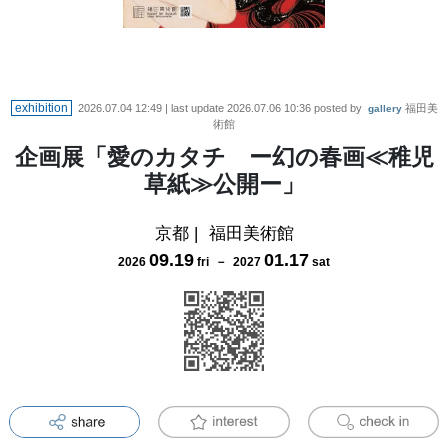
exhibition
2026.07.04 12:49
| last update
2026.07.06 10:36
posted by
福田美
gallery
術館
企画展「愛のカタチ ー幻の春画≪稚児
草紙≫公開ー」
京都
|
福田美術館
09
.
19
01
.
17
2026
fri
－
2027
sat