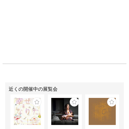
の長編小説『源氏物語』
は、貴族たちの恋愛と人
間の業を綴った傑作とし
て後世の画家たちを惹き
つけています。また、浄
瑠璃や小説などの物語に
おける恋愛を主題とした
作品も、数多く残されて
きました。一方、愛と美
が交錯する特別な世界で
あった江戸の遊里では、
遊女たちが最先端の装い
や髪型で時代の流行を生
み出す存在となり、その
近くの開催中の展覧会
姿は美人画として描かれ
ました。華やかな装い、
優美で凛とした表情の陰
に潜む儚さや内に秘めた
情念が、見る者の想像を
かきたてます。
