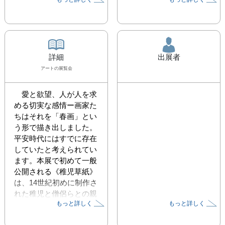
詳細
出展者
アート
の展覧会
　愛と欲望、人が人を求
める切実な感情ー画家た
ちはそれを「春画」とい
う形で描き出しました。

平安時代にはすでに存在
していたと考えられてい
ます。本展で初めて一般
公開される《稚児草紙》
は、14世紀初めに制作さ
れた稚児と僧侶らとの親
もっと詳しく
もっと詳しく
密な関係を詞書と共に記
した絵巻で、模写や書籍