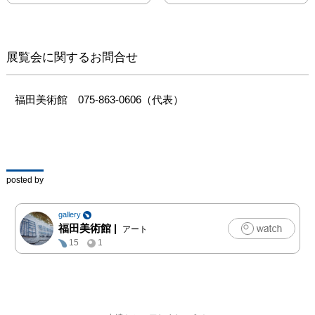
等を通じて実在すること
だけが知られていた、幻
の春画とされています。

　また、ここ嵐山ゆかり
展覧会に関するお問合せ
の作品でもある、男女の
営みを描いた日本最古の
春画の一つである《小柴
福⽥美術館　075-863-0606（代表）
垣草紙》を江戸時代の絵
師・谷文晁（たにぶんち
ょう）が模した巻物も併
せて展示します。さら
に、月岡雪鼎（つきおか
posted by
せってい）らが手掛けた
肉筆による春画の数々
gallery
や、葛飾北斎が70代の頃
福田美術館
|
アート
に制作した春画としては
15
1
最晩年の作品《浪千鳥》
など、12点の春画の傑作
に加え、上村松園や鏑木
清方らが描いた「愛」に
まつわる作品も展示しま