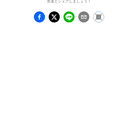
友達とシェアしましょう！
す。鎌倉時代から画家が
描き続けてきた「愛のか
たち」の豊かさ、奥深さ
を体感できる機会です。

前期：9月19日（土）～
11月17日（火）

後期：11月18日（水）～
2027年1月17日（日）

第1章　描かれた愛のカ
タチ

　身を焦がす慕情、引き
裂かれる苦悩、母と子の
絆、身分を超えた愛——
物語が紡いできた愛の情
景。それは、画家たちに
とって尽きることのない
着想の源泉となってきま
した。なかでも世界最古