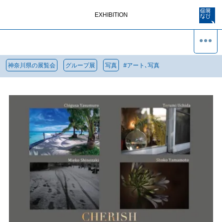
EXHIBITION
神奈川県の展覧会
グループ展
写真
#
アート､写真