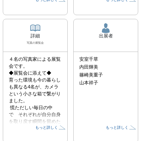
詳細
出展者
写真
の展覧会
４名の写真家による展覧
安室千草
会です。

内田輝美
◆展覧会に添えて◆

篠崎美重子
育った環境も今の暮らし
山本祥子
も異なる4名が、カメラ
という小さな箱で繋がり
ました。

 慌ただしい毎日の中
で　それぞれが自分自身
を取り戻す瞬間を留めた
もっと詳しく
もっと詳しく
写真展です。

 自分の大切な何かを慈