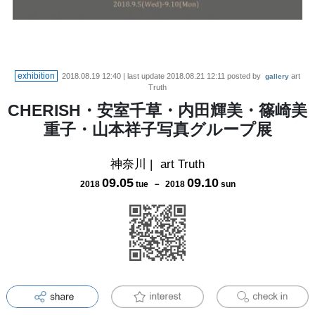
exhibition
2018.08.19 12:40
| last update
2018.08.21 12:11
posted by
art
gallery
Truth
CHERISH・安室千草・内田輝美・篠崎美
重子・山本祥子写真グループ展
神奈川
|
art Truth
09
.
05
09
.
10
2018
tue
－
2018
sun