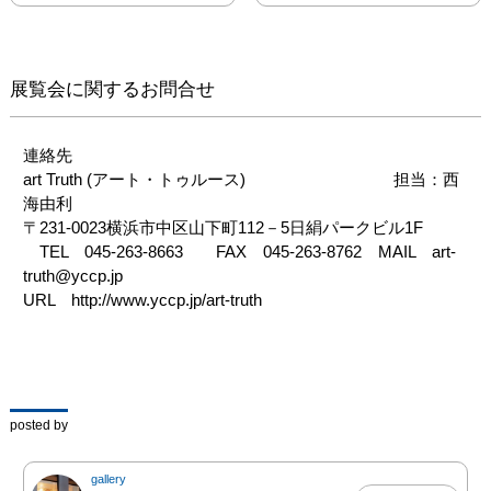
しむという意味を込めた
タイトル"CHERISH"。 
ぜひ足をお運び戴ければ
幸いです。
展覧会に関するお問合せ
連絡先

art Truth (アート・トゥルース)　　　　　　　　　担当：西
海由利

〒231-0023横浜市中区山下町112－5日絹パークビル1F

　TEL　045-263-8663　　FAX　045-263-8762　MAIL　art-
truth@yccp.jp

URL　http://www.yccp.jp/art-truth　
posted by
gallery