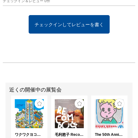
チェックイン＆レビュー
0
件
チェックインしてレビューを書く
近くの開催中の展覧会
ワクワクヨコハマ
毛利悠子 Recompose ー 第60回ヴェネチア・ビエンナーレ日本館帰国展
The 50th Anniversary OSAMU GOODS 展