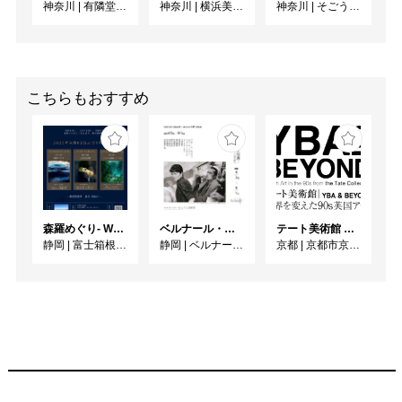
神奈川
|
有隣堂GALLERY
神奈川
|
横浜美術館
神奈川
|
そごう美術館
こちらもおすすめ
森羅めぐり- Wandering in Shinra -
ベルナール・ビュフェと写真 ーカメラがとらえたビュフェとその時代、そして21 世紀へ
テート美術館 ― YBA & BEYOND 世界を変えた90s英国アート
静岡
|
富士箱根カントリークラブ
静岡
|
ベルナール・ビュフェ美術館
京都
|
京都市京セラ美術館