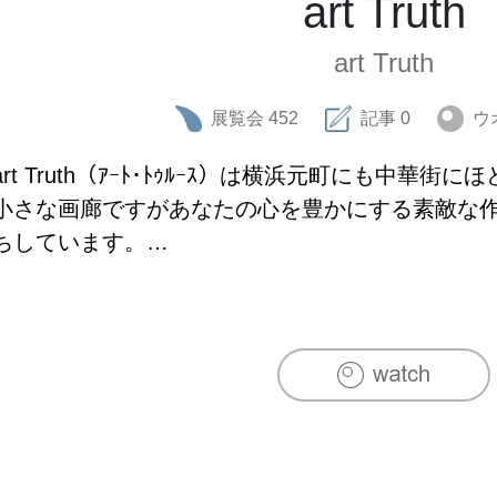
art Truth
art Truth
展覧会
452
記事
0
ウ
art Truth（ｱｰﾄ･ﾄｩﾙｰｽ）は横浜元町にも中華街に
小さな画廊ですがあなたの心を豊かにする素敵な
ちしています。

コンセプトは「身近に飾りたい作品」「一緒に暮らし
 いろいろなジャンル、様々な作品の中から厳選し
うになるためのご提案をさせていただいております。
どうぞ気軽にお立ち寄りください。