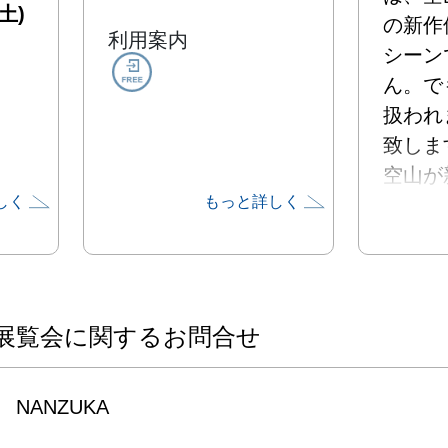
土)
の新作
利用案内
シーン
ん。で
扱われ
致しま
空山が
しく
もっと詳しく
したマ
をモデ
インテ
「セク
シリー
展覧会に関するお問合せ
た立体
ます。

NANZUKA
空山基
中央美