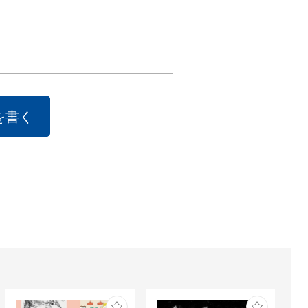
クションに収蔵
同年に朝日新聞
を受賞していま
た、世界的ロッ
ド、エアロスミ
st Push 
を書く
」(2001)のアルバ
ーを手掛けたこ
知られていま
、エアブラシを
た写実表現技法
ドファーザーと
、世界中のクリ