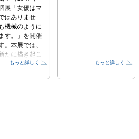
個展「女優はマ
ではありませ
も機械のように
ます。」を開催
す。本展では、
新たに描き起こ
もっと詳しく
もっと詳しく
リリンモンロー
ルとした新作ペ
ィング、及び
シーロボット」
ズを３次元化し
作品を発表致し
は、1969年に
術学園を卒業、