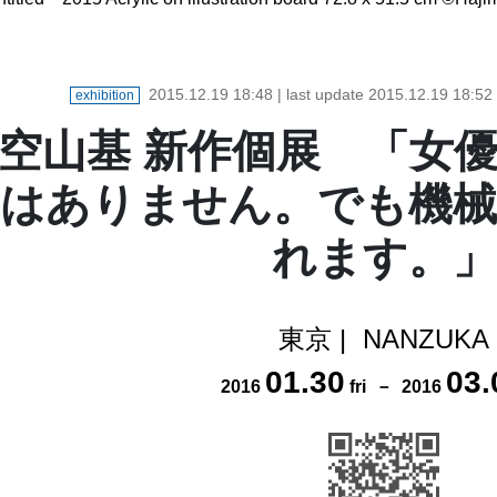
2015.12.19 18:48
| last update
2015.12.19 18:52
exhibition
空山基 新作個展 「女
はありません。でも機械
れます。」
東京
|
NANZUKA
01
.
30
03
.
2016
fri
－
2016