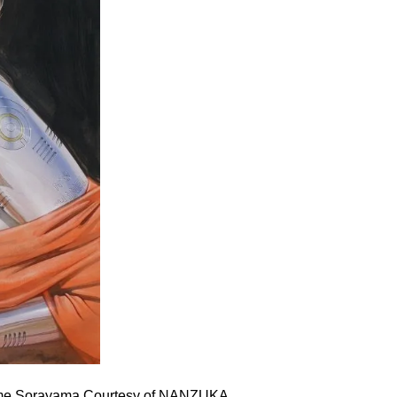
Hajime Sorayama Courtesy of NANZUKA