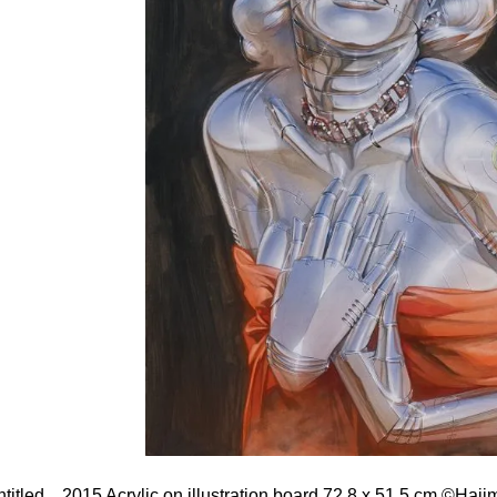
ntitled 2015 Acrylic on illustration board 72.8 x 51.5 cm ©