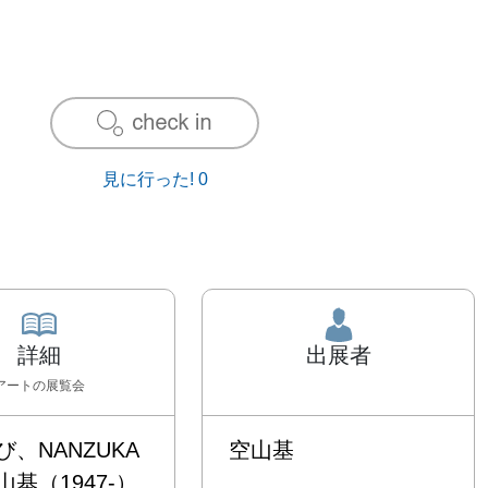
見に行った!
0
詳細
出展者
アート
の展覧会
、NANZUKA 
空山基
基（1947-）