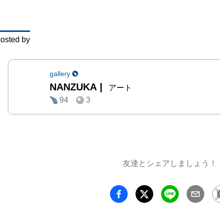
広告代
197
osted by
なって
写実力
と機械
gallery
NANZUKA
|
作品で
アート
94
3
的な存
アーテ
の名を
作品「
ト」シ
友達とシェアしましょう！
年-）
体美を
込んだ
のロボ