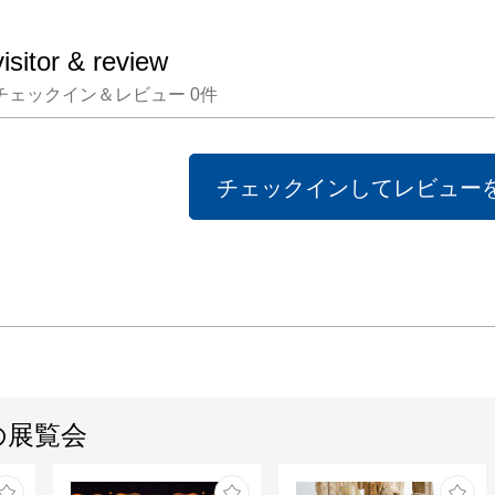
トコレ
され、
visitor & review
発明賞
チェックイン＆レビュー
0
件
す。ま
クバン
スの「Ju
チェックインしてレビュー
Play
ムカバ
とでも
す。

空山は
駆使し
の展覧会
のゴッ
しても