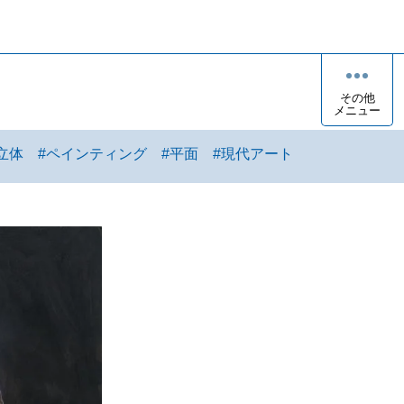
その他
メニュー
立体
#
ペインティング
#
平面
#
現代アート