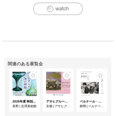
関連のある展覧会
2026年度 特別展「ガレとドーム、アール･ヌーヴォーのガラス 水辺のやすらぎ、海の神秘」
アサヒグループ大山崎山荘美術館 開館30周年記念展「没後100年 クロード・モネ」
ベルナール・ビュフェと写真 ーカメラがとらえたビュフェとその時代、そして21 世紀へ
長野
|
北澤美術館
京都
|
アサヒグループ大山崎山荘美術館
静岡
|
ベルナール・ビュフェ美術館