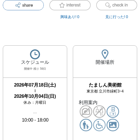
興味あり!
0
見に行った!
0
スケジュール
開催場所
開催中 残り 59日
2026年07月18日(土)
たましん美術館
|
東京都
立川市緑町3ｰ4
2026年10月04日(日)
利用案内
休み：
月曜日
…
10:00
-
18:00