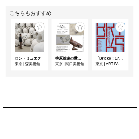
たりの関連企画をご用
意。自由研究にもぜひご
こちらもおすすめ
活用ください！
ロン・ミュエク
柳原義達の世界・鳩
「Bricks：17人のかたち」
東京
|
森美術館
東京
|
関口美術館
東京
|
ART FACTORY城南島