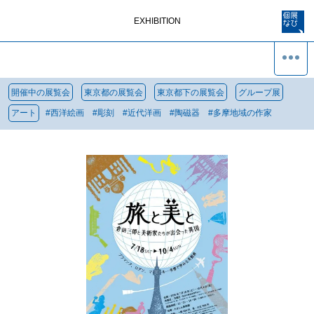
EXHIBITION
開催中の展覧会
東京都の展覧会
東京都下の展覧会
グループ展
アート
#
西洋絵画
#
彫刻
#
近代洋画
#
陶磁器
#
多摩地域の作家