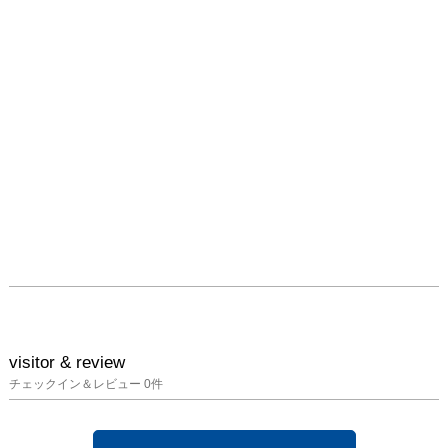
から、今までご紹介する
機会が少なかったフラン
ス、イギリスなどの海外
作家による絵画・彫刻
を、まとめてご覧いただ
けます。

②旅心をくすぐる作品
と、鑑賞ツールで楽しむ
「美術旅」🖌　

　世界各地の美しい風
景、珍しい風俗を描いた
作品は、旅行の準備をし
ているときのワクワク感
を思い出させてくれま
す。さらに、行ってみた
い国に思いをはせたり、
自分自身の旅の思い出を
visitor & review
振り返ったりしながら作
チェックイン＆レビュー
0
件
品鑑賞ができるように、
世界地図を使った鑑賞ワ
ークシートをご用意しま