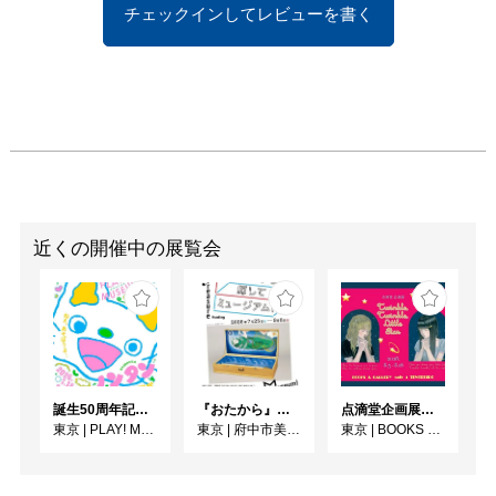
チェックインしてレビューを書く
す。

③美術教育の第一人者だ
った多摩の画家・倉田三
郎の旅にも注目👀

　たましんコレクション
の構築に尽力した倉田三
郎は、40を超える国々を
旅して、スケッチや水彩
画・油彩画等の作品を多
数遺しました。買い集め
近くの開催中の展覧会
た絵葉書とともに、世界
の国々の美しい風景を、
画家の目を通して味わう
貴重な機会です。

④夏休みの自由研究にぴ
ったりな関連企画も✨

誕生50周年記念 ノンタン ずっとともだち !!!
『おたから』探してミュージアム！
点滴堂企画展「Twinkle, Twinkle, Little Star」
　休館日を使った貸切鑑
東京
|
PLAY! MUSEUM
東京
|
府中市美術館
東京
|
BOOKS & GALLERY cafe 点滴堂
賞ツアーや、思い出の写
真や絵ハガキを飾る額づ
くりなど、夏休みにぴっ