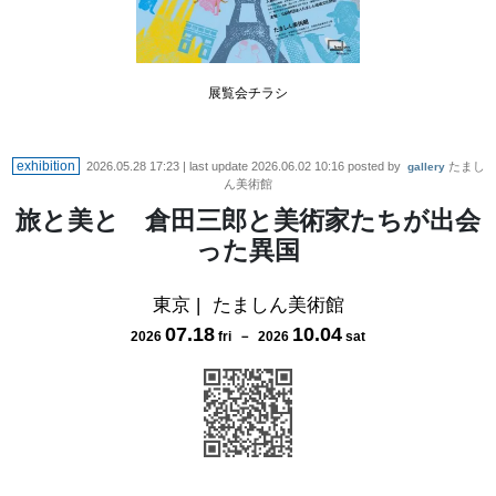
展覧会チラシ
exhibition
2026.05.28 17:23
| last update
2026.06.02 10:16
posted by
たまし
gallery
ん美術館
旅と美と 倉田三郎と美術家たちが出会
った異国
東京
|
たましん美術館
07
.
18
10
.
04
2026
fri
－
2026
sat