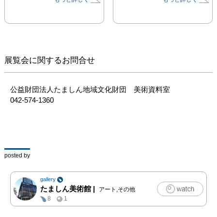
かわった倉田三郎(1902-
1992)に着目しました。
倉田は、多摩地域を代表
する美術教育の推進者で
あり洋画家である一方、
40を超える国々を訪れ、
展覧会に関するお問合せ
油彩、水彩、素描等によ
る膨大な数の風景画を描
き続けたのです。当財団
公益財団法人たましん地域文化財団　美術資料室

歴史資料室のコレクショ
042-574-1360
ンには、その旅先で買い
求めていた各国のポスト
カードも収められていま
す。これらの作品と資料
は、画家が何を求めて各
posted by
地を巡り、どのような刺
激を受けたかを物語る一
gallery
つのヒントとなるでしょ
たましん美術館
|
アート,その他
う。

8
1
　夏には「夏休み」「お
盆休み」といった長期休