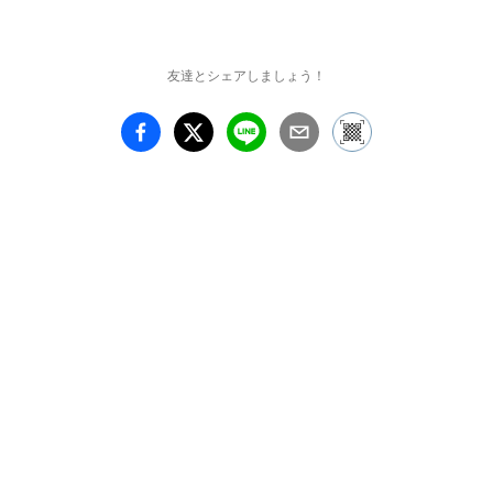
暇のイメージがあります
が、それでも海外旅行に
出かけられる人は限られ
友達とシェアしましょう！
るのではないでしょう
か。美術作品は、その場
に居ながらにして心を旅
立たせてくれる魔法のよ
うな力を持っています。
美術家たちが訪れた国々
を追いかけるように、展
示室内をめぐり、旅行気
分を味わっていただけれ
ば幸いです。

◆本展の見どころ　

①「たましんコレクショ
ン」秘蔵の欧州作家作品
を一挙ご紹介！

　ロダンやブラマンク、
マイヨール、ミレー等、
たましん美術館収蔵作品