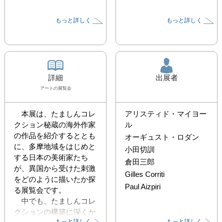
もっと詳しく
もっと詳しく
詳細
出展者
アート
の展覧会
　本展は、たましんコレ
アリスティド・マイヨー
クション秘蔵の海外作家
ル
の作品を紹介するととも
オーギュスト・ロダン
に、多摩地域をはじめと
小田切訓
する日本の美術家たち
倉田三郎
が、異国から受けた刺激
Gilles Corriti
をどのように描いたか探
Paul Aizpiri
る展覧会です。

　中でも、たましんコレ
クションの構築に深くか
もっと詳しく
もっと詳しく