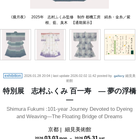
《朧月夜》 2025年 志村ふくみ監修 制作 都機工房 絹糸・金糸／紫
《夢の浮橋》 2025年 志村ふくみ監修 制作 都機工房 絹糸／紅花、
小袖《Francesco》 2020年 志村ふくみ監修 制作 都機工房 絹糸／
《五月のウナ電》 詩：高村光太郎 書・裂：志村ふくみ 【後期展
茜、紫根、藍、刈安 【通期展示】
根、藍、臭木 【通期展示】
臭木、藍 【前期展示】
示】
exhibition
2026.01.28 20:04
| last update
2026.02.02 11:42
posted by
細見美
gallery
術館
特別展 志村ふくみ 百一寿 ― 夢の浮橋
―
Shimura Fukumi :101-year Journey Devoted to Dyeing
and Weaving—The Floating Bridge of Dreams
京都
|
細見美術館
03
.
03
05
.
31
2026
mon
－
2026
sat