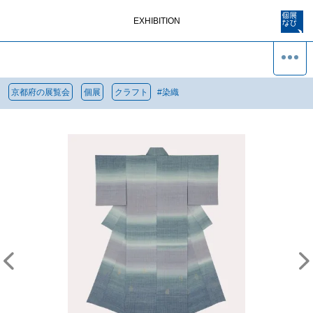
EXHIBITION
京都府の展覧会
個展
クラフト
#
染織