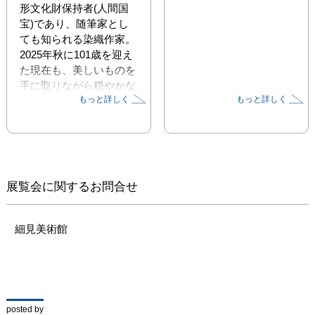
形文化財保持者(人間国
宝)であり、随筆家とし
ても知られる染織作家。
2025年秋に101歳を迎え
た現在も、美しいものを
手に取りながら穏やかな
もっと詳しく
もっと詳しく
日々を過ごし、自然や色
彩への深いまなざしを持
ち続けている。

　本展では、『源氏物
語』や「紫」、そして作
家、石牟礼道子原作の新
展覧会に関するお問合せ
作能『沖宮』の能装束な
ど近年の特徴的なテーマ
を中心に、作品と紡がれ
細見美術館
た言葉とによって70年に
わたる表現の軌跡をたど
り、色彩、生命、自然へ
の尽きることのない思索
と未来へ語り継ぐ言葉を
posted by