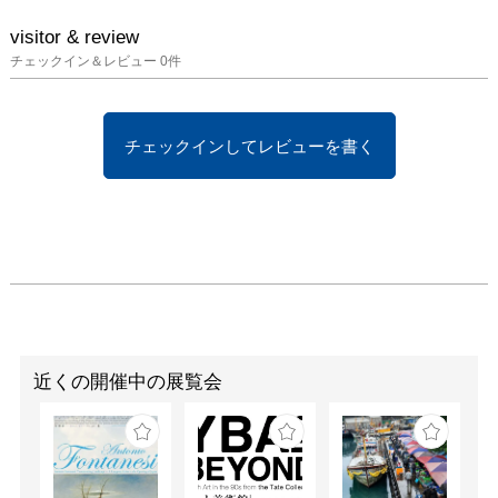
（きれ）」の宇宙

志村ふくみは、長年織っ
visitor & review
てきた着物の残り布や小
チェックイン＆レビュー
0
件
さな端切れを愛おしく思
い、大切に保管してき
た。80代に入り、これら
チェックインしてレビューを書く
の布を使った新たなコラ
ージュ作品を生み出して
いく。高村光太郎の詩に
感動して筆をとり、小裂
で飾った作品《五月のウ
ナ電》や着物の雛形、裂
帖などを展示し、その豊
かな創造の世界を紹介す
る。

近くの開催中の展覧会
［前期］3 月3日(火) ～ 4 
月12 日(日)　

［後期］4 月14日(火)～ 