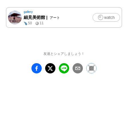
紹介する。本展を機に構
想・制作された作品２領
gallery
の初公開となる。

細見美術館
|
アート
50
11
[みどころ]

源氏物語から生まれた色
と着物

染織家・志村ふくみは、
70代半ばから源氏物語を
友達とシェアしましょう！
テーマにした連作を手が
けてきた。作品のタイト
ルは各帖からとられ、物
語から感じる香りや響
き、言葉では言い表せな
い情感を、美しい色と織
りで表現している。

滋賀県立美術館の所蔵作
品を含む代表作12点に加
え、本展のために制作さ
れた新作《朧月夜》と
《夢の浮橋》を初公開。
