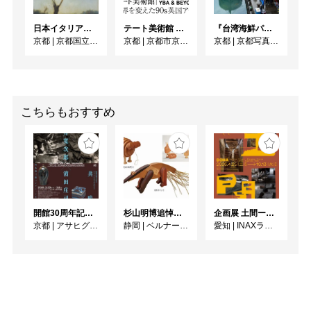
5月31日(日)
日本イタリア国交樹立160周年記念／フォンタネージ来日150周年記念 フォンタネージーイタリアの光・心の風景
テート美術館 ― YBA & BEYOND 世界を変えた90s英国アート
『台湾海鮮パラダイス』出版記念 清永安雄 写真展
京都
|
京都国立近代美術館
京都
|
京都市京セラ美術館
京都
|
京都写真美術館 ギャラリー・ジャパネスク
こちらもおすすめ
開館30周年記念 山本爲三郎・河井寬次郎没後60年記念 「共鳴 河井寬次郎 × 濱田庄司 ー山本爲三郎コレクションより」
杉山明博追悼展 木とわたし―木工の妙技と美術教育
企画展 土間ーつくって、つかって、再発見ー
京都
|
アサヒグループ大山崎山荘美術館
静岡
|
ベルナール・ビュフェ美術館
愛知
|
INAXライブミュージアム