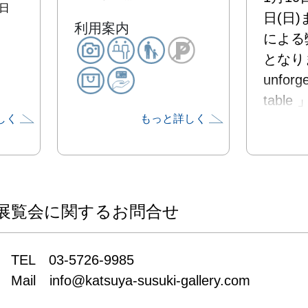
日
日(日
利用案内
による
となりま
unforge
tabl
しく
もっと詳しく
ます。

田中彰
フラン
入り、
展覧会に関するお問合せ
区一ッ
「ラ・
TEL　03-5726-9985

をはじ
Mail　info@katsuya-susuki-gallery.com
イエ」
ン」な