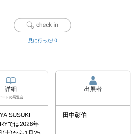
見に行った!
0
詳細
出展者
アート
の展覧会
YA SUSUKI 
田中彰伯
ERYでは2026年
日(土)から1月25