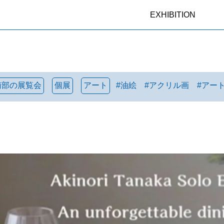
EXHIBITION
南部の展覧会
個展
アート
#
油絵
#
アクリル画
#
アー