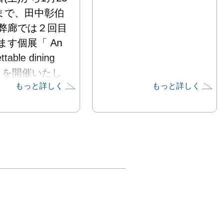
)まで、田中彰伯
弊廊では２回目
す個展「 An 
ttable dining 
e 」を開催いたし
もっと詳しく
もっと詳しく
伯は15歳から
ス料理の世界に
渡仏後はパリ7
星レストラン
ブールドール」
め、「アランレ
や「レ・サント
どのフランスの