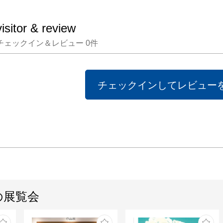
品の数
す。

visitor & review
チェックイン＆レビュー
0
件
シェフ
ストで
による
チェックインしてレビュー
刺激す
を、ど
い。
の展覧会