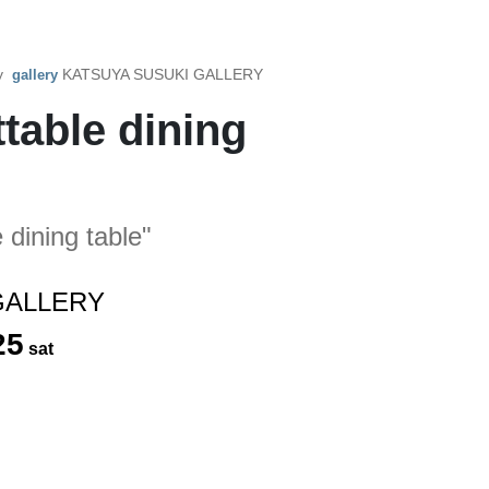
by
KATSUYA SUSUKI GALLERY
gallery
ble dining
 dining table"
GALLERY
25
sat