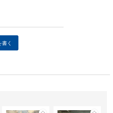
々を発表致しま
でありアーティ
もある田中彰伯
、視覚と食欲を
を書く
る作品の数々
うぞご高覧下さ