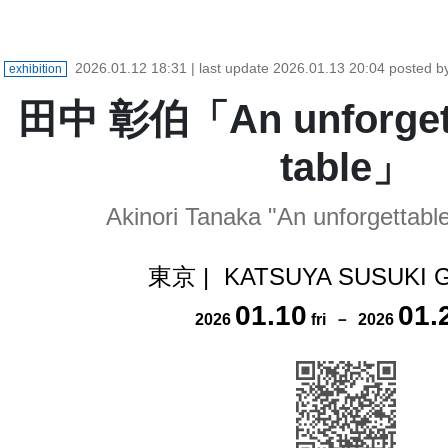
2026.01.12 18:31
| last update
2026.01.13 20:04
posted 
exhibition
田中 彰伯「An unforgetta
table」
Akinori Tanaka "An unforgettable
東京
|
KATSUYA SUSUKI 
01
.
10
01
.
2026
fri
－
2026