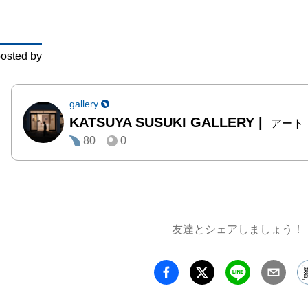
有名店
腕を振
osted by
東京・
ス料理
ルジェ
gallery
KATSUYA SUSUKI GALLERY
|
務め、
アート
80
0
表参道
店「レ
ヌ」を
コンブ
ソニエ
友達とシェアしましょう！
ンス料
掛けて