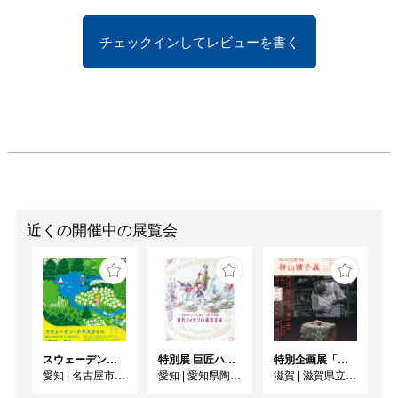
チェックインしてレビューを書く
近くの開催中の展覧会
スウェーデン・テキスタイル 暮らしと自然に息づく北欧デザイン
特別展 巨匠ハインツ・ヴェルナーの描いた物語（メルヘン） ー現代マイセンの磁器芸術ー
特別企画展「炎との対話から 私の自然釉－神山清子展」
愛知
|
名古屋市美術館
愛知
|
愛知県陶磁美術館
滋賀
|
滋賀県立陶芸の森