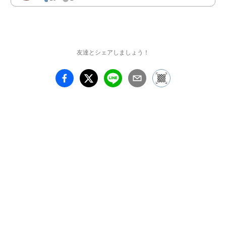
ート。

そんなチョコレートをテ
ーマにした作品展です。

友達とシェアしましょう！
チョコレートを使ったイ
ンスタレーション作品と

アクリル絵の具の平面作
品を展示。

チョコレートであふれる
季節、ここでしか見られ
ないチョコレートアート