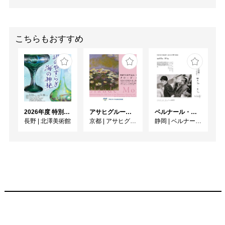
こちらもおすすめ
2026年度 特別展「ガレとドーム、アール･ヌーヴォーのガラス 水辺のやすらぎ、海の神秘」
アサヒグループ大山崎山荘美術館 開館30周年記念展「没後100年 クロード・モネ」
ベルナール・ビュフェと写真 ーカメラがとらえたビュフェとその時代、そして21 世紀へ
長野
|
北澤美術館
京都
|
アサヒグループ大山崎山荘美術館
静岡
|
ベルナール・ビュフェ美術館