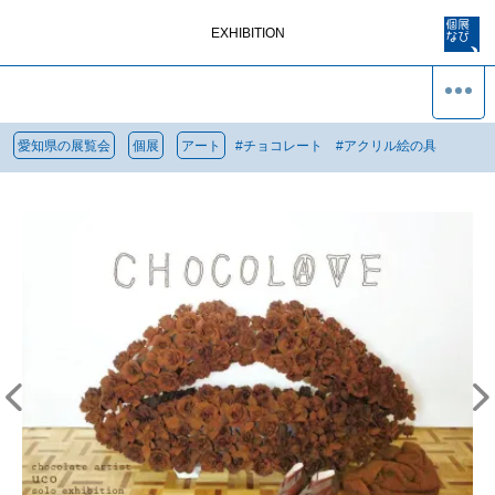
EXHIBITION
愛知県の展覧会
個展
アート
#
チョコレート
#
アクリル絵の具