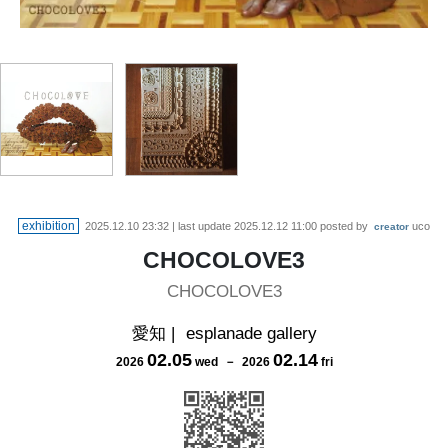
exhibition
2025.12.10 23:32
| last update
2025.12.12 11:00
posted by
uco
creator
CHOCOLOVE3
CHOCOLOVE3
愛知
|
esplanade gallery
02
.
05
02
.
14
2026
wed
－
2026
fri