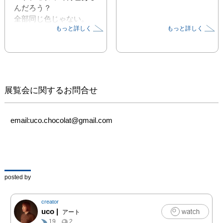
んだろう？

全部同じ色じゃない。

もっと詳しく
もっと詳しく
甘かったり、苦かった
り、パリパリ崩れたり、
トロッととろけたり。

腐らないかと思えば変色
したら元には戻らない。

なんて魅惑のチョコレー
展覧会に関するお問合せ
ト。

思いをのせて誰かにあげ
email:uco.chocolat@gmail.com
たり

癒してあげたいあなた
に、あの子に、私
に・・・

チョコを食べると恋をし
posted by
ている時と同じ成分が出
るらしい。

creator
不思議がいっぱい

uco
|
アート
やっぱり魅惑のチョコレ
19
2