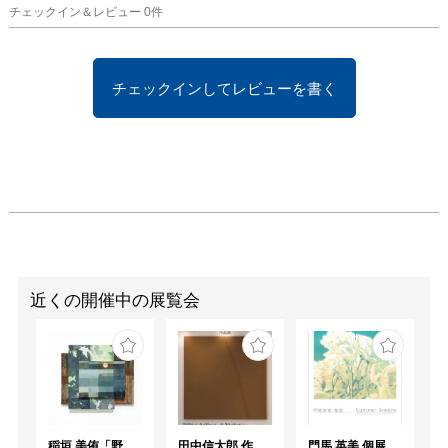
かける新作の数々。

チェックイン＆レビュー
0
件
この機会に是非ご高覧下
さい。

チェックインしてレビューを書く
［ステートメント］

ー万物の根源(アルケー)
は水であるー

そうギリシャの哲学者タ
レスは言ったけれど

ここに居る私は、アトリ
エに散らかる木々は、声
を聞くことが叶わなかっ
近くの開催中の展覧会
た彼女も

根源は一緒という事でし
ょうか。

「そんな事ももはやどう
稲垣 美侑「野辺」
田中信太郎 作品展
門馬 英美 個展 Summer Breeze