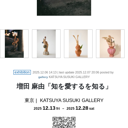
「たぶん雲の上のもの」 樟、着彩、アルミ箔 2025 H31×W14×D11.5cm
「In the flower vase 011」 樟、着彩、金箔 2025 H33×W18×D10cm
「In the flower vase 010」 樟、着彩、金箔 2025 H24×W16×D9cm
exhibition
2025.12.06 14:13
| last update
2025.12.07 20:06
posted by
KATSUYA SUSUKI GALLERY
gallery
増田 麻由「知を愛するを知る」
東京
|
KATSUYA SUSUKI GALLERY
12
.
13
12
.
28
2025
fri
－
2025
sat