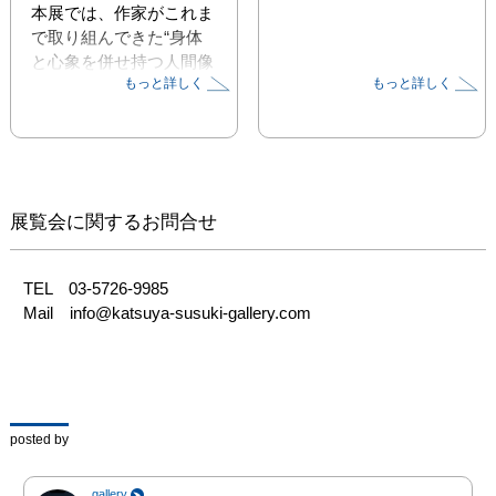
本展では、作家がこれま
で取り組んできた“身体
と心象を併せ持つ人間像
もっと詳しく
もっと詳しく
の探求”をより深層へと
押し広げる、新作木彫作
品を発表します。

増田は、哲学的思索に精
通しているわけではない
展覧会に関するお問合せ
と自ら語りながらも、制
作の過程で「根源、原
点」をめぐる問いに自然
TEL　03-5726-9985

と導かれていきました。

Mail　info@katsuya-susuki-gallery.com
それは、アトリエに散ら
ばる木々の断片、声を持
たなかったかもしれない
誰かの形、あるいは生命
の始まりと終わり。

posted by
物事の“根源”は一体どこ
gallery