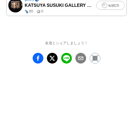
にあるのだろうか。

KATSUYA SUSUKI GALLERY
|
アート
水のように清く流れるも
80
0
のなのか、それともそも
そも存在しないのか。

この探究を突き詰めてい
った結果、増田は彫刻家
友達とシェアしましょう！
として歩み始めた当初か
ら追い続けてきたテーマ

——「身体と心象の両方
を兼ね備えた人間像の探
求」

へ再び戻ってきたと語り
ます。

ただし、その地点は同じ
ではありません。

長い時間の流れの中で、
見失わないよう抱きしめ