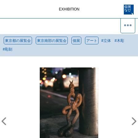
EXHIBITION
東京都の展覧会
東京南部の展覧会
個展
アート
#
立体
#
木彫
#
彫刻