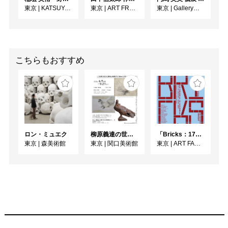
でもいい事」

東京
|
KATSUYA SUSUKI GALLERY
東京
|
ART FRONT GALLERY
東京
|
Gallery子の星
と原子論を唱えたデモク
リトスが笑った気がし
た。

こちらもおすすめ
私は哲学のことは決して
詳しくない。

展覧会に向けて、全てを
包括する「根源、原点」
みたいな物を漠然と考え
ロン・ミュエク
柳原義達の世界・鳩
「Bricks：17人のかたち」
て作品を制作してきた。

東京
|
森美術館
東京
|
関口美術館
東京
|
ART FACTORY城南島
生命の始まりと終わり、
physicalじゃない出来事
でもいい。

物事の根源はどこから来
るのだろうか。全ての始
まりは清く流れる水なの