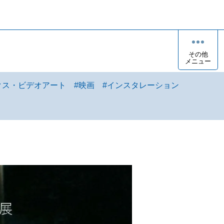
その他
メニュー
クス・ビデオアート
#
映画
#
インスタレーション