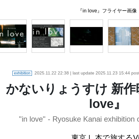
『in love』フライヤー画像
『in love』フライヤー画像
『in love』- 1
『in love』- 2
『in love』- 3
『in love』- 4
2025.11.22 22:38
| last update
2025.11.23 15:44
pos
exhibition
かないりょうすけ 新作
love』
"in love" - Ryosuke Kanai exhibition
東京
|
本で旅するVi