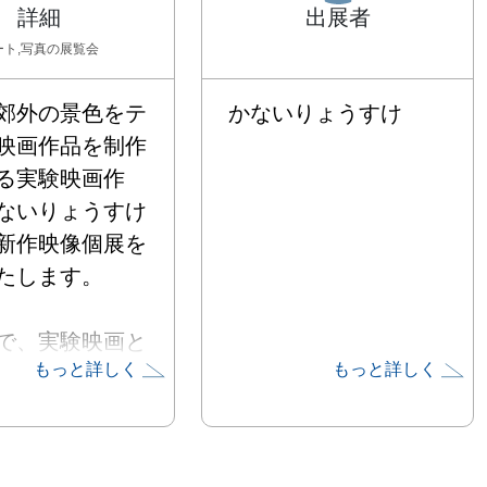
詳細
出展者
ート,写真
の展覧会
郊外の景色をテ
かないりょうすけ
映画作品を制作
る実験映画作
ないりょうすけ
新作映像個展を
たします。

で、実験映画と
もっと詳しく
もっと詳しく
オ・アートの二
域を行き来しな
作を行ってきま