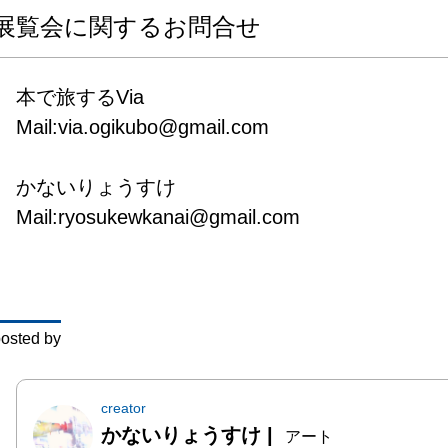
カメラ
展覧会に関するお問合せ
徨し、
ない光
本で旅するVia

的に捉
Mail:via.ogikubo@gmail.com

映像作
ます。

かないりょうすけ

都市で
Mail:ryosukewkanai@gmail.com
身体感
会のス
日常的
る風景
osted by
プトを
います。
creator
かないりょうすけ
|
今回の個
アート