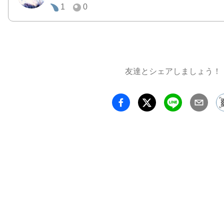
1
0
では、
ンで記
メージ
反射」
された
友達とシェアしましょう！
します。
都市の
る都市
なった
かない
に映り
ら、都
「見る
こと」
がりま