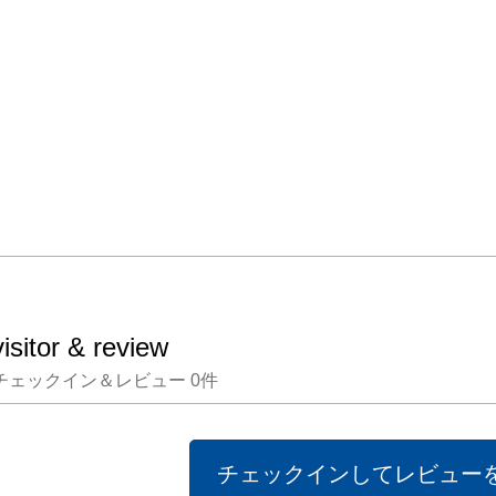
に、都
したち
で都市
その光
るとい
ます。

展覧会タ
love
ギリシ
visitor & review
水面に
チェックイン＆レビュー
0
件
の姿を
を滅ぼ
ソスと
チェックインしてレビュー
るもの