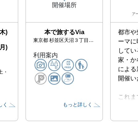
開催場所
ア
木)
本で旅するVia
都市や
東京都
杉並区天沼３丁目９ー１３
ーマに
月)
してい
利用案内
家・か
による
 土・
開催い
これま
しく
もっと詳しく
ヴィデ
つの領
がら制
した。
