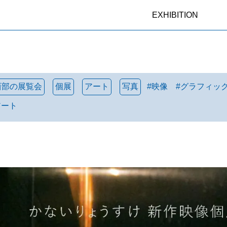
EXHIBITION
西部の展覧会
個展
アート
写真
#
映像
#
グラフィッ
アート