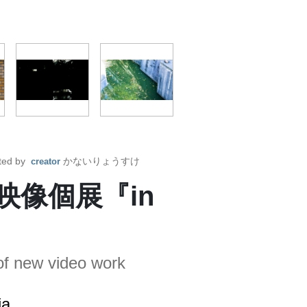
ted by
かないりょうすけ
creator
映像個展『in
 of new video work
a