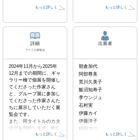
もっと詳しく
もっと詳しく
詳細
出展者
アート
の展覧会
2024年11月から2025年
朝倉加代
12月までの期間に、ギャ
阿部尊美
ラリー檜で個展を開催し
荒川久美子
てくださった作家さん
飯沼知寿子
と、グループ展に参加し
李ウンジュ
てくださった作家さんた
石村実
ちに展示していただく展
伊藤カイ
覧会です。

伊藤洋子
また、同タイトルのカタ
ログを刊行します。約1
稲田マリ
もっと詳しく
もっと詳しく
年間のギャラリー檜の記
楳田典子