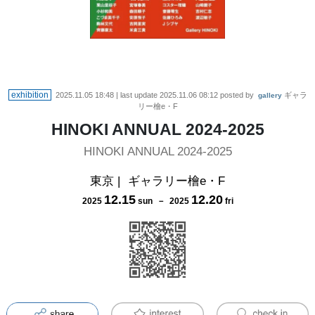
exhibition
2025.11.05 18:48
| last update
2025.11.06 08:12
posted by
ギャラ
gallery
リー檜e・F
HINOKI ANNUAL 2024-2025
HINOKI ANNUAL 2024-2025
東京
|
ギャラリー檜e・F
12
.
15
12
.
20
2025
sun
－
2025
fri