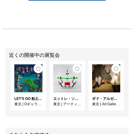
近くの開催中の展覧会
LET’S GO 粘土（クレイ）ジ−
エットレ・ソットサス —魔法がはじまるとき、デザインは生まれる
ギド・アルゼンチーニ写真展 『女性的宇宙』
東京
|
Oギャラリー
東京
|
アーティゾン美術館
東京
|
Art Gallery M84