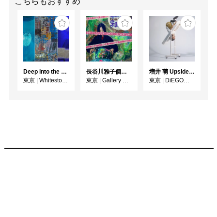
こちらもおすすめ
Deep into the Blue―蒼の深層へ：木梨アイネ、名坂千吉郎、猪熊克芳
長谷川雅子個展「終わりなき森の美術館」
増井 萌 Upside-Down
東京
|
Whitestone Gallery
東京
|
Gallery MUMON
東京
|
DiEGO表参道