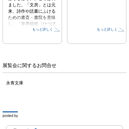
ました。「文房」とは元
来、詩作や読書にふける
ための書斎・書院を意味
し、「筆墨硯紙（ひつぼ
もっと詳しく
もっと詳しく
くけんし）」が特に「四
宝」として尊ばれたので
す。それらは単なる実用
的な道具としてだけでな
く、文化的な価値が評価
され、材質や装飾が鑑賞
展覧会に関するお問合せ
の対象となりました。

そうした「文房四宝」を
愛好したのが、永青文庫
永青文庫
の設立者・細川護立（も
りたつ、1883～1970）
です。護立は、幼少期か
ら漢籍に親しみ、中国の
陶磁器や仏像に関心を広
posted by
げ、文具も収集しまし
た。晩年の護立は、夕食