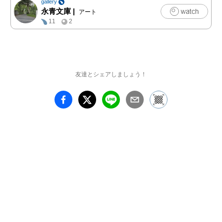
gallery
後に必ず硯と筆を用意さ
永青文庫
|
アート
せ、書に親しんだという
11
2
ことです。本展では、永
青文庫に伝えられた護立
の収集品から、「硯で墨
をすって筆で紙に書く」
という行為を彩った文具
友達とシェアしましょう！
の数々をご覧いただきま
す。

また特集展示として、煙
草入れなどの喫煙具（き
つえんぐ）も紹介しま
す。煙草入れは、きざみ
煙草を持ち歩くための入
れ物で、江戸時代に喫煙
が一般化すると、携帯に
適した様式が確立しまし
た。多様な技法や珍しい
素材を用いた装飾の世界
をお楽しみください。
