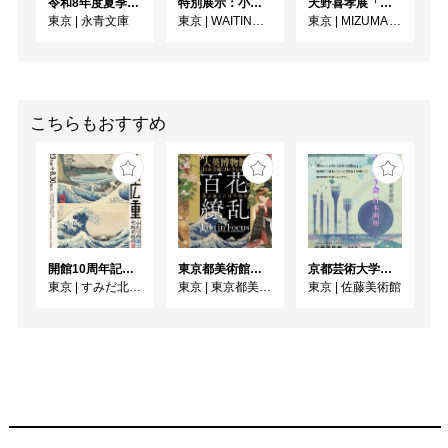
令和8年度夏季展 えいえいやっとな！蔵出し！細川家の狂言面・装束
特別展示：小林健太『PARALLAX//TOKYO』
天野喜孝展「神話」
のにしてくれるでしょ
東京
|
永青文庫
東京
|
WAITINGROOM
東京
|
MIZUMA ART GALLERY
う。

２．2000年の歴史を持つ
「文房四宝」とは

筆　

こちらもおすすめ
　殷時代（紀元前16〜11
世紀）の「聿（いつ）」
に始まり、戦国時代（紀
元前8～3世紀）には兔毛
と竹軸でできた「筆（無
芯筆）」が出土していま
開館10周年記念 「北斎 広重 ふたりの富士、それぞれの富士」
東京都美術館開館100周年記念 大英博物館日本美術コレクション 百花繚乱〜海を越えた江戸絵画
京都芸術大学通信教育課程 ゆうゆう会日本画展
す。漢時代を過ぎると、
東京
|
すみだ北斎美術館
東京
|
東京都美術館
東京
|
佐藤美術館
芯となる毛に紙を巻き、
そこに毛を巻いた「有芯
筆（ゆうしんひつ）」も
作られたようです。これ
は日本にも伝えられ、8
世紀の筆が奈良の正倉院
に残っています。その
後、中国では宋時代、日