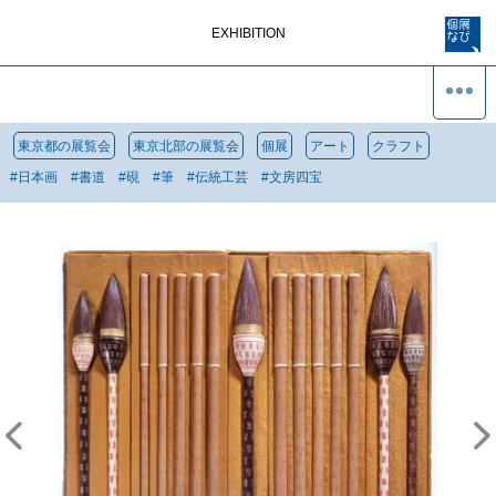
EXHIBITION
東京都の展覧会
東京北部の展覧会
個展
アート
クラフト
#
日本画
#
書道
#
硯
#
筆
#
伝統工芸
#
文房四宝