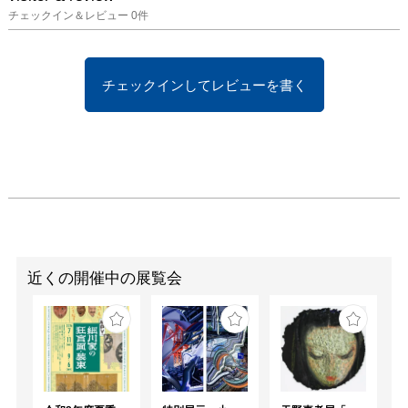
耳社、1978年）も上梓さ
チェックイン＆レビュー
0
件
れるなど、細川家で重視
された分野であったこと
がうかがわれます。

チェックインしてレビューを書く
本展では、そうした文房
四宝について、90点以上
を再調査し、その中から
選りすぐりの60点あまり
を20年ぶりに大公開しま
す。

護貞は硯について、「石
の良し悪しよりも銘を刻
った人に憧れ（中略）学
者や文人がこの硯を持っ
近くの開催中の展覧会
て愛玩していたと思うと
硯に対しても一種違った
感情を持つことが出来
た。」と述べています。
そのような鑑賞は、文房
四宝の魅力をより深いも