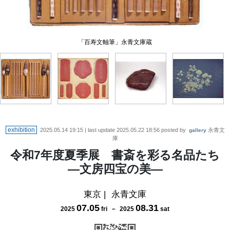
「御墨乾隆辛卯年製朱墨」永青文庫蔵
「乾隆年仿澄心堂紙」永青文庫蔵
「百寿文軸筆」永青文庫蔵
「岫雲硯」永青文庫蔵
exhibition
2025.05.14 19:15
| last update
2025.05.22 18:56
posted by
永青文
gallery
庫
令和7年度夏季展 書斎を彩る名品たち
―文房四宝の美―
東京
|
永青文庫
07
.
05
08
.
31
2025
fri
－
2025
sat