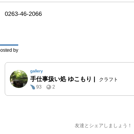
ゆこも
0263-46-2066
り９回
抹茶碗
グカッ
器、オ
osted by
示予定
春らん
季、野
gallery
手仕事扱い処 ゆこもり
|
庭園の
クラフト
93
2
らぜひ
【新型
願い】

・少し
なる方
友達とシェアしましょう！
えくだ