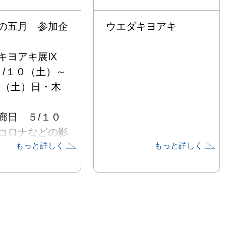
の五月　参加企
ウエダキヨアキ
キヨアキ展Ⅸ

/５/１０（土）～
１（土）日・木
廊日　５/１０

コロナなどの影
もっと詳しく
もっと詳しく
り変更になる可
あります。最新
ゆこもりSNSで
ください

て制作されてい
ダさん
