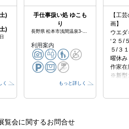
土)
手仕事扱い処 ゆこも
【工芸
り
画】

土)
長野県
松本市浅間温泉3-11-4
ウエダ
日
‘２５
利用案内
５/３
曜休み

作家在
※新型
しく
もっと詳しく
響によ
能性が
情報は
ご確認
姫路に
展覧会に関するお問合せ
るウエ