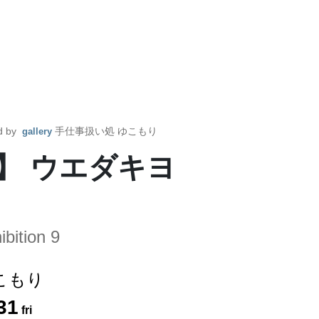
d by
手仕事扱い処 ゆこもり
gallery
】 ウエダキヨ
bition 9
こもり
31
fri