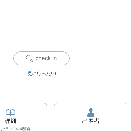
見に行った!
0
詳細
出展者
ト,クラフト
の展覧会