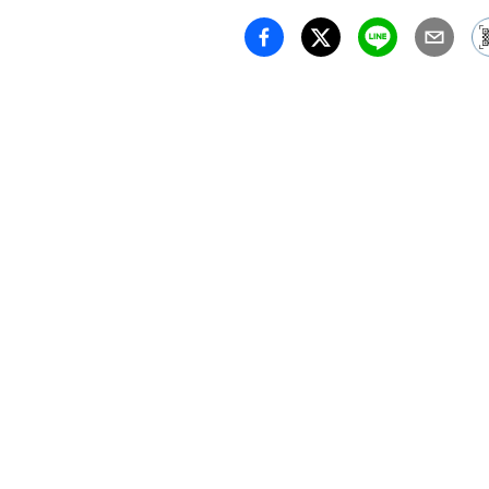
・マス
店をお
・店内
た場合
頂くこ
・来店
話番号
ます

・万が
止のた
茶出し
きます