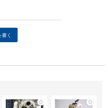
 新宿マルイ本館
ャラリー、ショ
ドウ

を書く
00-20:00

160-0022 東
区新宿3-30-
-3354-0101

車いすでご来店
へ】
