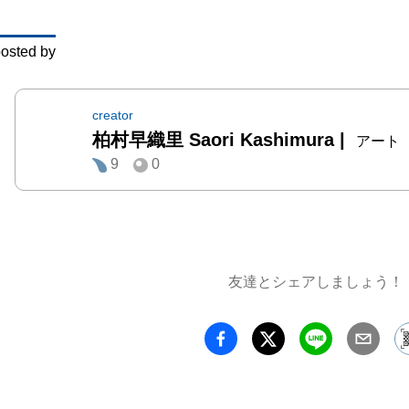
ーとして
会期を
osted by
11月
に分け
替えを行
creator
柏村早織里 Saori Kashimura
|
前半は
アート
9
0
期から
ファン
テリア
ア的美
イス。

友達とシェアしましょう！
古事記
を得た
Koji
群も並び