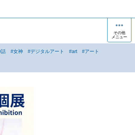
その他
メニュー
神話
#
女神
#
デジタルアート
#
art
#
アート