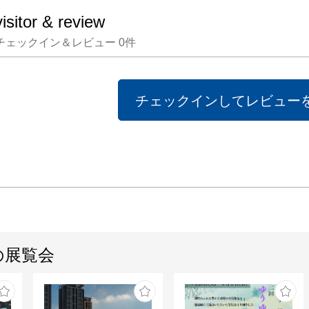
visitor & review
会場:
チェックイン＆レビュー
0
件
4階

特設ギ
ーウィン
チェックインしてレビュー
時間: 11:
住所: 〒
京都新宿
13

の展覧会
電話: 03
備考【
のお客様