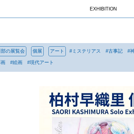
EXHIBITION
西部の展覧会
個展
アート
#
ミステリアス
#
古事記
#
彩画
#
絵画
#
現代アート