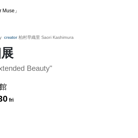
Muse」
by
柏村早織里 Saori Kashimura
creator
個展
Extended Beauty"
館
30
fri