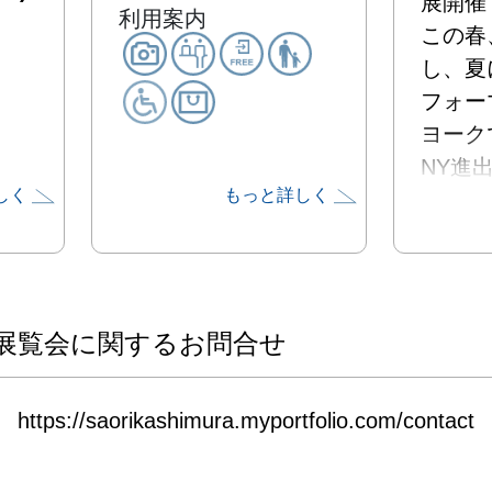
展開催で
利用案内
この春
し、夏
フォー
ヨークで
NY進
しく
もっと詳しく
味も含
ります。
第一回
12月か
で年を
展覧会に関するお問合せ
間、B
催、好
https://saorikashimura.myportfolio.com/contact
今回は
トスペ