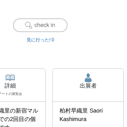
見に行った!
0
詳細
出展者
アート
の展覧会
織里の新宿マル
柏村早織里 Saori
での2回目の個
Kashimura