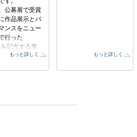
す。

、公募展で受賞
に作品展示とパ
マンスをニュー
行った

出を記念する意
もっと詳しく
もっと詳しく
めた回顧展とな


目は、2022年
ら2023年1月ま
挟んで約3週
1フロアで開
評を得ました。

、4階のテナン
ースをギャラリ