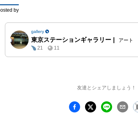
る。た
osted by
てに生
は、造
るだけ
gallery
東京ステーションギャラリー
|
ザイン
アート
21
11
感覚に
ちの輝
していま
本展で
ひとり
友達とシェアしましょう！
家とし
点の作
的な特
章に分
きます