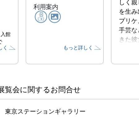
しく親
利用案内
を生み
プリケ
手芸な
 入館
きた彼
で
しく
もっと詳しく
かしい
まりき
界をつ
す。モ
のは野
展覧会に関するお問合せ
婦とし
いたも
東京ステーションギャラリー
底的に
って断
解して