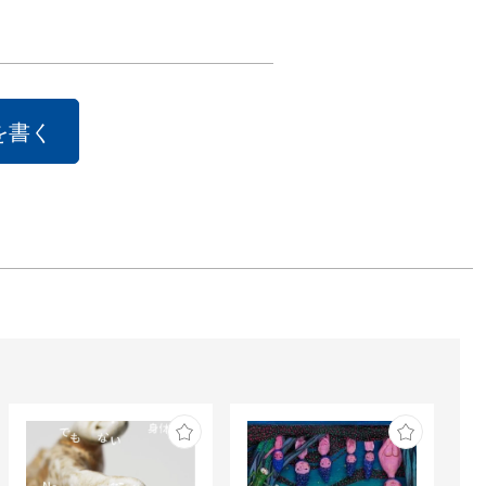
実

子は見ることを
していました。
作は、まずモノ
を書く
的に観察すると
ら始まります。
だけでなく、
パーツや構造ま
つこく観察が続
るのです。時に
の葉や花の額な
り外して、その
を研究すること
ました。エビや
もらっても、料