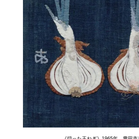
《切った玉ねぎ》1965年、豊田