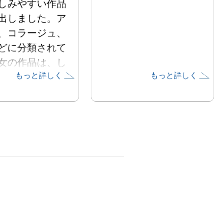
しみやすい作品
出しました。ア
、コラージュ、
どに分類されて
女の作品は、し
もっと詳しく
もっと詳しく
ずれの枠にも収
らない豊かな世
くり上げていま
ティーフにした
菜や魚など、主
て毎日目にして
の。それらを徹
観察し、時に割
面をさらし、分
構造を確かめ