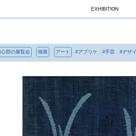
EXHIBITION
都心部の展覧会
個展
アート
#
アプリケ
#
手芸
#
デザ