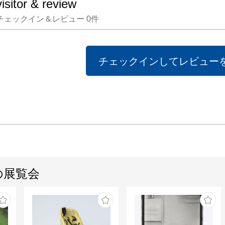
visitor & review
観察と写
チェックイン＆レビュー
0
件
宮脇綾
大切に
その制
チェックインしてレビュー
を徹底
ころか
形や色
個々の
で、し
けられ
は植物
の展覧会
どを取
付き方
もあり
カニを