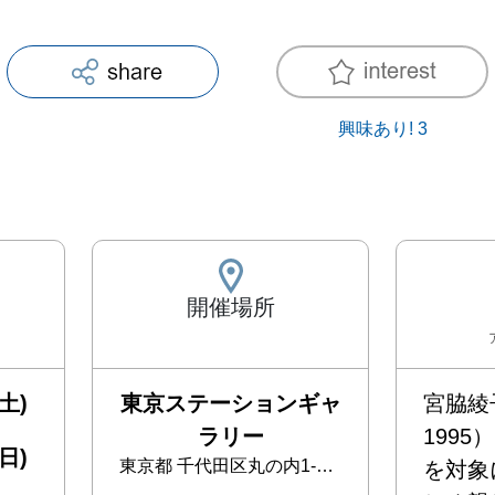
興味あり!
3
開催場所
土)
東京ステーションギャ
宮脇綾子
ラリー
199
日)
東京都
千代田区丸の内1-9-1【JR 東京駅 丸の内北口 改札前】
を対象