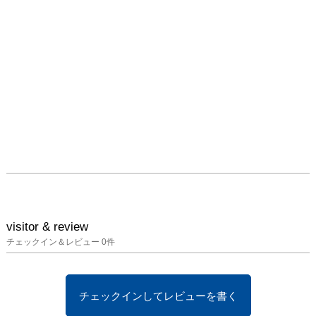
（湖西市）　うさぎ舎土
蔵（高山市）　ひよこま
め（金沢市） など

各地での展示会を行って
いる

手縫い皮工房　MERRY
風fu−　山口富士子

　1952年 東京都生まれ

　1970年 東京都立四谷
商業高等学校卒

　1972年 セツモードセ
ミナー卒

　レザークラフト歴45年

　1979年　脱東京

　栃木県宇都宮　長野県
visitor & review
美麻村　池田町を経て　
チェックイン＆レビュー
0
件
2008年長野県信州新町の
自宅に工房を建てる

　作品展・クラフトフェ
チェックインしてレビューを書く
アー等の出展をしつつレ