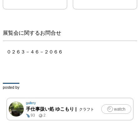
上げて作ったバック

信州にて革工房を主宰す
る山口富士子さん舞さん
の財布・バッグ・ポーチ
など

展覧会に関するお問合せ
信州にてステインドグラ
ス制作をされている山口
利一さんのアクセサリー
０２６３－４６－２０６６
など

ゆこもりでは珍しい３つ
の工房による『身につけ
る』ものの展示です

ぜひご高覧ください

posted by
※新型コロナなどの影響
により変更になる可能性
gallery
があります。最新情報は
手仕事扱い処 ゆこもり
|
クラフト
ゆこもりSNSでご確認く
93
2
ださい

【新型コロナ対策のお願
い】

・少しでも体調が気にな