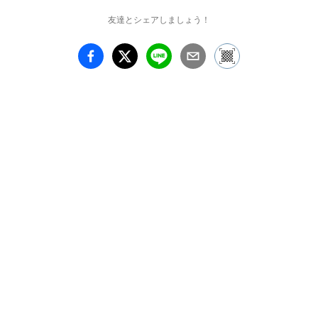
る方はご来店をお控えく
友達とシェアしましょう！
ださい

・できる限りマスク着用
でのご来店をお願い致し
ます

ザ・ファブリック・ナカ
ノ（中野裕之）

静岡浜松市生まれ

1990 大塚テキスタイル
デザイン専門学校卒業

東京・浜松にて各２年、
生地の販売、生産、企画
等をを学ぶ

1995父のザ・ファブリッ
ク・ナカノに入り父の元
で引き続きモノづくりを
学ぶ

八ヶ岳倶楽部（北杜
市）　ムーンシスターズ