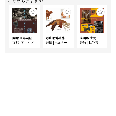
こちらもおすすめ
　MAI＆Double fantasy
のボーカル

　3人の娘の母

山口利一

1957年 大阪市出身

　　　 高校卒業後20歳
開館30周年記念 山本爲三郎・河井寬次郎没後60年記念 「共鳴 河井寬次郎 × 濱田庄司 ー山本爲三郎コレクションより」
杉山明博追悼展 木とわたし―木工の妙技と美術教育
企画展 土間ーつくって、つかって、再発見ー
頃より東京で音楽活動を
京都
|
アサヒグループ大山崎山荘美術館
静岡
|
ベルナール・ビュフェ美術館
愛知
|
INAXライブミュージアム
続ける途中で、子供の頃
からの耳の病気

のため一時音楽活動を断
念

そのころ松本市に在住す
る彫金家の旧友を頼り松
本市入山辺に移住し、そ
の彫金家の紹介で

stainedglassの作家と知
り合いstainedglassへの
道が開かれる

1986年 第二回クラフト
フェア松本に出店
