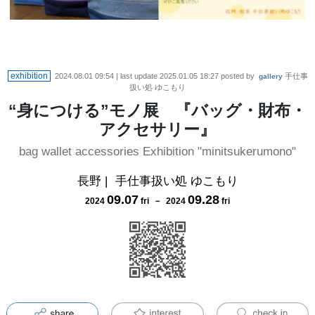
exhibition
2024.08.01 09:54
| last update
2025.01.05 18:27
posted by
手仕事
gallery
扱い処 ゆこもり
“身につける”モノ展 『バッグ・財布・
アクセサリー』
bag wallet accessories Exhibition "minitsukerumono"
長野
|
手仕事扱い処 ゆこもり
09
.
07
09
.
28
2024
fri
－
2024
fri