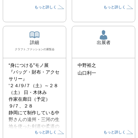
もっと詳しく
もっと詳しく
詳細
出展者
クラフト,ファッション
の展覧会
“身につける”モノ展　
中野裕之
『バッグ・財布・アクセ
山口利一
サリー』

‘２４/９/７（土）～２８
（土） 日・木休み

作家在廊日（予定）　
９/７、２８

静岡にて制作している中
野さんの遠州・三河の生
地を使った剣道や柔道の
もっと詳しく
もっと詳しく
胴着を色とりどりに染め