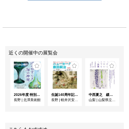
ザークラフト教室を33年
続けている　現在、安曇
野市から長野市までの教
室の8ヶ所で講師を務め
ている

MERRY風fu−　川中島工
房　有坂舞

　1989年 長野県池田町
生まれ　山口富士子・次
近くの開催中の展覧会
女

　2008年 長野県長野南
高等学校卒

　レザークラフト歴12年

　美麻村プロジェクトに
よる鹿の革で作るワーク
2026年度 特別展「ガレとドーム、アール･ヌーヴォーのガラス 水辺のやすらぎ、海の神秘」
生誕140周年記念企画 ニューヨークの藤田嗣治
中西夏之 緩やかにみつめるためにいつまでも佇む、装置
ショップの講師他3ヶ所
長野
|
北澤美術館
長野
|
軽井沢安東美術館
山梨
|
山梨県立美術館
でレザークラフト教室を
開校している

　その片わら13歳から
様々な音楽にたずさわり
ボーカルを努めている
