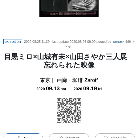
exhibition
2020.08.25 11:39
| last update
2020.08.26 09:00
posted by
山田さ
creator
やか
目黒ミロ×山城有未×山田さやか三人展
忘れられた映像
東京
|
画廊・珈琲 Zaroff
09
.
13
09
.
19
2020
sat
－
2020
fri