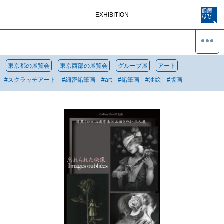
EXHIBITION
東京都の展覧会
東京西部の展覧会
グループ展
アート
#
スクラッチアート
#
細密鉛筆画
#
art
#
鉛筆画
#
油絵
#
版画