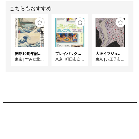
こちらもおすすめ
開館10周年記念 「北斎 広重 ふたりの富士、それぞれの富士」
プレイバック！ミレニアム1991→2001 版画が／版画で越えた境界
大正イマジュリィの世界
東京
|
すみだ北斎美術館
東京
|
町田市立国際版画美術館
東京
|
八王子市夢美術館