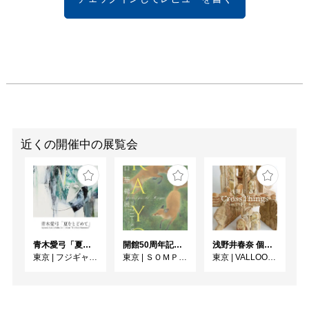
近くの開催中の展覧会
青木愛弓「夏をとどめて」
開館50周年記念 山口華楊展
浅野井春奈 個展「CrossThings」
東京
|
フジギャラリー新宿
東京
|
ＳＯＭＰＯ美術館
東京
|
VALLOON STUDIO SHIBUYA