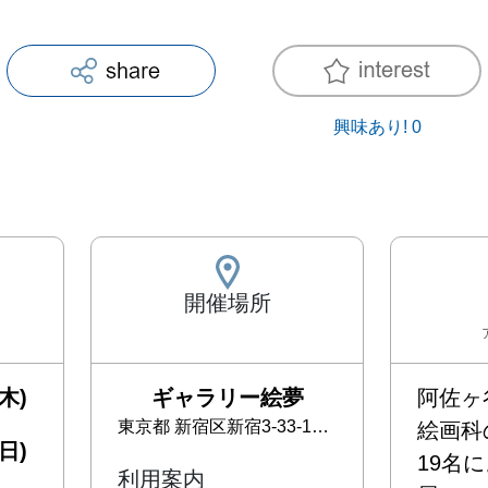
興味あり!
0
開催場所
木)
ギャラリー絵夢
阿佐ヶ
東京都
新宿区新宿3-33-10 モリエールビル3F
絵画科
日)
19名
利用案内