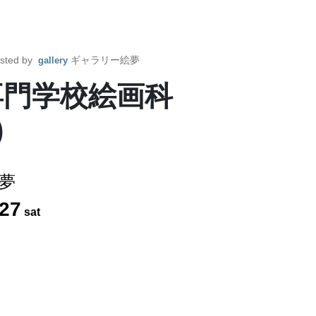
sted by
ギャラリー絵夢
gallery
専門学校絵画科
)
夢
27
sat