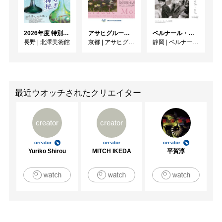
2026年度 特別展「ガレとドーム、アール･ヌーヴォーのガラス 水辺のやすらぎ、海の神秘」
アサヒグループ大山崎山荘美術館 開館30周年記念展「没後100年 クロード・モネ」
ベルナール・ビュフェと写真 ーカメラがとらえたビュフェとその時代、そして21 世紀へ
長野
|
北澤美術館
京都
|
アサヒグループ大山崎山荘美術館
静岡
|
ベルナール・ビュフェ美術館
最近ウオッチされたクリエイター
creator
creator
creator
creator
creator
Yuriko Shirou
MITCH IKEDA
平賀淳