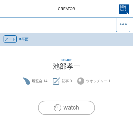
CREATOR
アート
#
平面
creator
池部孝一
展覧会
14
記事
0
ウオッチャー
1