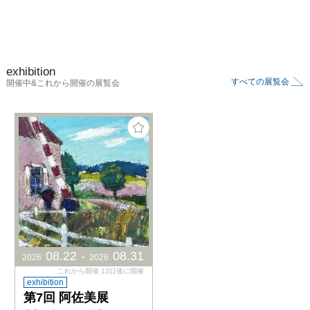
exhibition
すべての展覧会
開催中&これから開催の展覧会
08
.
22
-
08
.
31
2026
2026
これから開催 13日後に開催
exhibition
第7回 阿佐美展