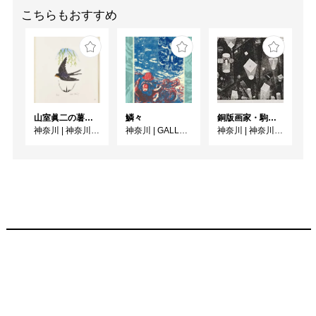
こちらもおすすめ
山室眞二の薯（いも）版画〈かまくら博物誌〉/ 併陳 コレクション 暮らしの中で
鱗々
銅版画家・駒井哲郎 掌上にひろがる星座のように
神奈川
|
神奈川県立近代美術館 鎌倉別館
神奈川
|
GALLERY YOLO
神奈川
|
神奈川県立近代美術館 葉山