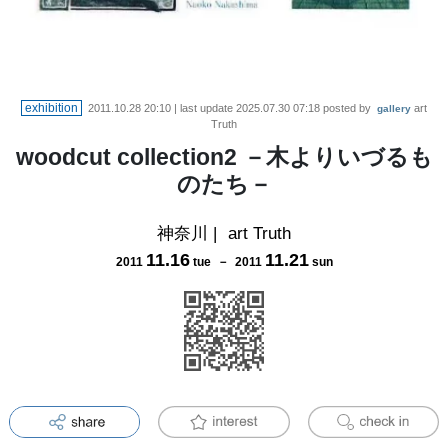
exhibition
2011.10.28 20:10
| last update
2025.07.30 07:18
posted by
art
gallery
Truth
woodcut collection2 －木よりいづるも
のたち－
神奈川
|
art Truth
11
.
16
11
.
21
2011
tue
－
2011
sun