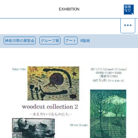
EXHIBITION
神奈川県の展覧会
グループ展
アート
#
版画