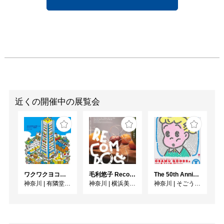
近くの開催中の展覧会
ワクワクヨコハマ
毛利悠子 Recompose ー 第60回ヴェネチア・ビエンナーレ日本館帰国展
The 50th Anniversary OSAMU GOODS 展
神奈川
|
有隣堂GALLERY
神奈川
|
横浜美術館
神奈川
|
そごう美術館