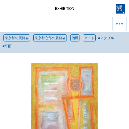
EXHIBITION
東京都の展覧会
東京都心部の展覧会
個展
アート
#
アクリル
#
平面