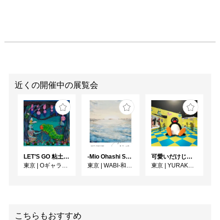
近くの開催中の展覧会
LET’S GO 粘土（クレイ）ジ−
-Mio Ohashi Solo Exhibition - 大橋 澪 作品展 -
可愛いだけじゃない！？ピングー展
東京
|
Oギャラリー
東京
|
WABI-和・美-
東京
|
YURAKUCHO MUSEUM（有楽町ミュージアム）
こちらもおすすめ