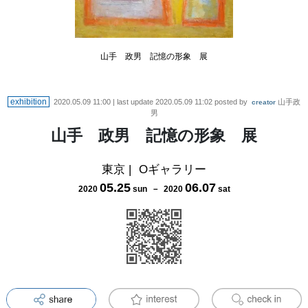
山手 政男 記憶の形象 展
exhibition
2020.05.09 11:00
| last update
2020.05.09 11:02
posted by
山手政
creator
男
山手 政男 記憶の形象 展
東京
|
Oギャラリー
05
.
25
06
.
07
2020
sun
－
2020
sat