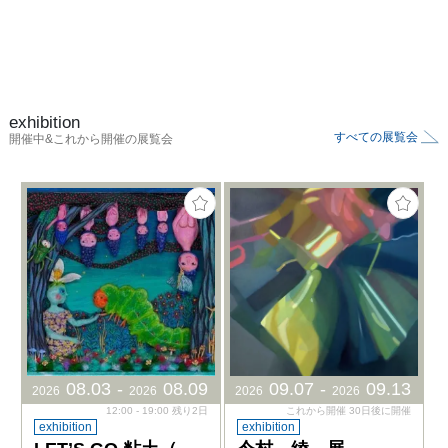
exhibition
すべての展覧会
開催中&これから開催の展覧会
08
.
03
-
08
.
09
09
.
07
-
09
.
13
2026
2026
2026
2026
12:00 - 19:00 残り2日
これから開催 30日後に開催
exhibition
exhibition