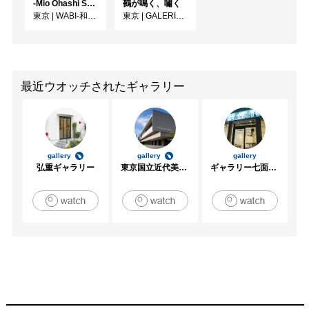
-Mio Ohashi Solo Exhibition - 大橋 澪 作品展 -
鵺が鳴く、嘯く
東京
|
WABI-和・美-
東京
|
GALERIE SOL
最近ウオッチされたギャラリー
gallery
gallery
gallery
弘重ギャラリー
東京国立近代美術館
ギャラリー七面坂途中