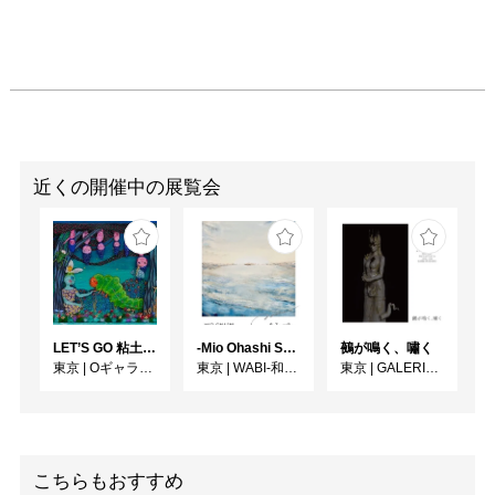
近くの開催中の展覧会
LET’S GO 粘土（クレイ）ジ−
-Mio Ohashi Solo Exhibition - 大橋 澪 作品展 -
鵺が鳴く、嘯く
東京
|
Oギャラリー
東京
|
WABI-和・美-
東京
|
GALERIE SOL
こちらもおすすめ