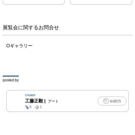
にある光景と結びつけ、
様々な想像をしてもらえ
たら嬉しいです。ぜひ、
庭を眺めるような気持ち
展覧会に関するお問合せ
で作品を鑑賞してみてく
ださい。
Oギャラリー
posted by
creator
工藤正毅
|
アート
8
1