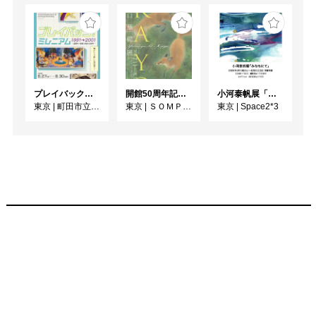
プレイバック！ミレニアム1991→2001 版画が／版画で越えた境界
開館50周年記念 山口華楊展
小河泰帆展「みなもにて」
東京
|
町田市立国際版画美術館
東京
|
ＳＯＭＰＯ美術館
東京
|
Space2*3