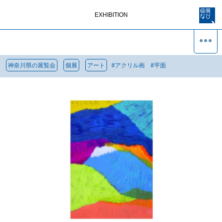
EXHIBITION
神奈川県の展覧会
個展
アート
#
アクリル画
#
平面