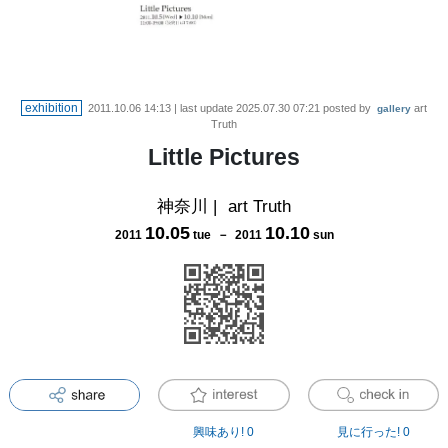
exhibition
2011.10.06 14:13
| last update
2025.07.30 07:21
posted by
art
gallery
Truth
Little Pictures
神奈川
|
art Truth
10
.
05
10
.
10
2011
tue
－
2011
sun
興味あり!
0
見に行った!
0