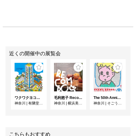
近くの開催中の展覧会
ワクワクヨコハマ
毛利悠子 Recompose ー 第60回ヴェネチア・ビエンナーレ日本館帰国展
The 50th Anniversary OSAMU GOODS 展
神奈川
|
有隣堂GALLERY
神奈川
|
横浜美術館
神奈川
|
そごう美術館
こちらもおすすめ