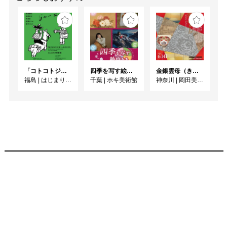
「コトコトジャーニー」
四季を写す絵画たち
金銀雲母（きら）きら ーかがやきの日本美術ー
福島
|
はじまりの美術館
千葉
|
ホキ美術館
神奈川
|
岡田美術館