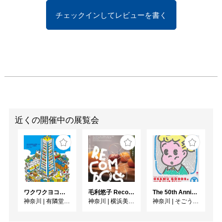
チェックインしてレビューを書く
近くの開催中の展覧会
ワクワクヨコハマ
毛利悠子 Recompose ー 第60回ヴェネチア・ビエンナーレ日本館帰国展
The 50th Anniversary OSAMU GOODS 展
神奈川
|
有隣堂GALLERY
神奈川
|
横浜美術館
神奈川
|
そごう美術館