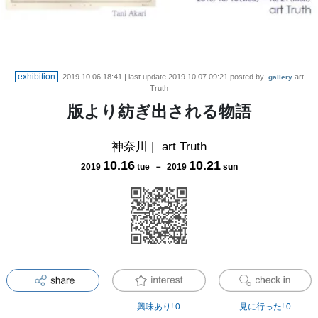
exhibition
2019.10.06 18:41
| last update
2019.10.07 09:21
posted by
art
gallery
Truth
版より紡ぎ出される物語
神奈川
|
art Truth
10
.
16
10
.
21
2019
tue
－
2019
sun
興味あり!
0
見に行った!
0