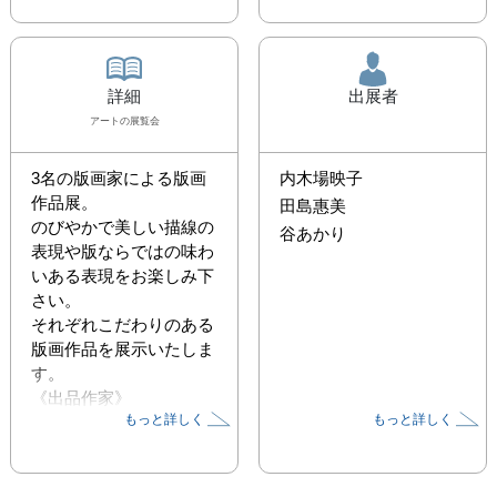
詳細
出展者
アート
の展覧会
3名の版画家による版画
内木場映子
作品展。

田島惠美
のびやかで美しい描線の
谷あかり
表現や版ならではの味わ
いある表現をお楽しみ下
さい。

それぞれこだわりのある
版画作品を展示いたしま
す。

《出品作家》

もっと詳しく
もっと詳しく
内木場映子、田島惠美、
谷あかり