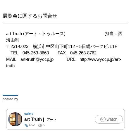
展覧会に関するお問合せ
art Truth (アート・トゥルース)　　　　　　　　　担当：西
海由利

〒231-0023　横浜市中区山下町112－5日絹パークビル1F

　TEL　045-263-8663　　FAX　045-263-8762　

MAIL　art-truth@yccp.jp　　　URL　http://wwwyccp.jp/art-
truth　　
posted by
gallery
art Truth
|
アート
452
5