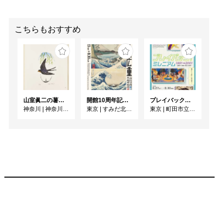
こちらもおすすめ
山室眞二の薯（いも）版画〈かまくら博物誌〉/ 併陳 コレクション 暮らしの中で
開館10周年記念 「北斎 広重 ふたりの富士、それぞれの富士」
プレイバック！ミレニアム1991→2001 版画が／版画で越えた境界
神奈川
|
神奈川県立近代美術館 鎌倉別館
東京
|
すみだ北斎美術館
東京
|
町田市立国際版画美術館