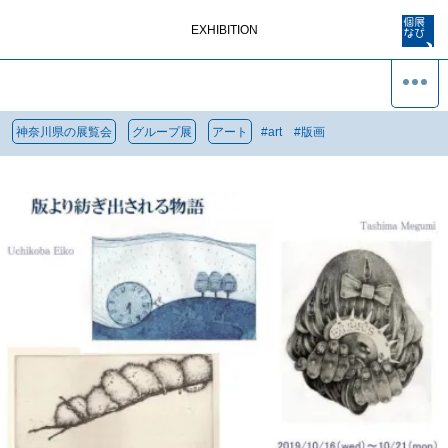
EXHIBITION
神奈川県の展覧会
グループ展
アート
#
art
#
版画