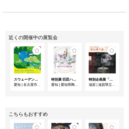
近くの開催中の展覧会
スウェーデン・テキスタイル 暮らしと自然に息づく北欧デザイン
特別展 巨匠ハインツ・ヴェルナーの描いた物語（メルヘン） ー現代マイセンの磁器芸術ー
特別企画展「炎との対話から 私の自然釉－神山清子展」
愛知
|
名古屋市美術館
愛知
|
愛知県陶磁美術館
滋賀
|
滋賀県立陶芸の森
こちらもおすすめ