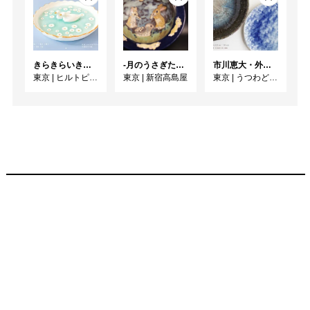
きらきらいきもの展 2026 ~のんびりぷかぷかなつやすみのまき~
-月のうさぎたち- 山野うさぎ 作陶展
市川恵大・外池素之 2人展 「ふたつの土、息吹と鼓動」
東京
|
ヒルトピアアートスクエア
東京
|
新宿高島屋
東京
|
うつわどころ くるみ