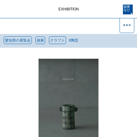
EXHIBITION
愛知県の展覧会
個展
クラフト
#
陶芸