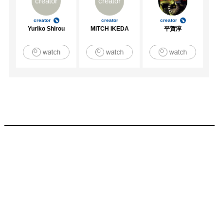
creator
creator
creator
creator
creator
Yuriko Shirou
MITCH IKEDA
平賀淳