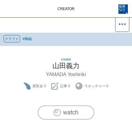
CREATOR
クラフト
#
陶磁
creator
山田義力
YAMADA Yoshiriki
展覧会
3
記事
0
ウオッチャー
0