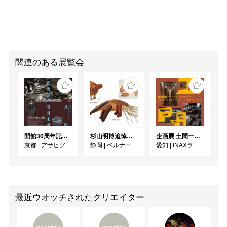
関連のある展覧会
開館30周年記念 山本爲三郎・河井寬次郎没後60年記念 「共鳴 河井寬次郎 × 濱田庄司 ー山本爲三郎コレクションより」
杉山明博追悼展 木とわたし―木工の妙技と美術教育
企画展 土間ーつくって、つかって、再発見ー
京都
|
アサヒグループ大山崎山荘美術館
静岡
|
ベルナール・ビュフェ美術館
愛知
|
INAXライブミュージアム
最近ウオッチされたクリエイター