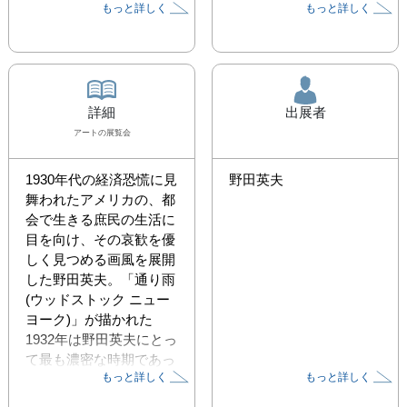
もっと詳しく
もっと詳しく
詳細
出展者
アート
の展覧会
1930年代の経済恐慌に見
野田英夫
舞われたアメリカの、都
会で生きる庶民の生活に
目を向け、その哀歓を優
しく見つめる画風を展開
した野田英夫。「通り雨
(ウッドストック ニュー
ヨーク)」が描かれた
1932年は野田英夫にとっ
て最も濃密な時期であっ
もっと詳しく
もっと詳しく
た。カリフォルニアから
ニューヨーク郊外のウッ