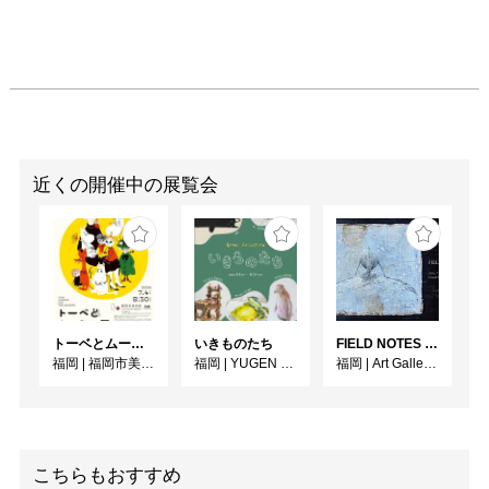
近くの開催中の展覧会
トーベとムーミン展 ～とっておきのものを探 しに～
いきものたち
FIELD NOTES - 研究録 -
福岡
|
福岡市美術館
福岡
|
YUGEN Gallery FUKUOKA
福岡
|
Art Gallery OWL
こちらもおすすめ