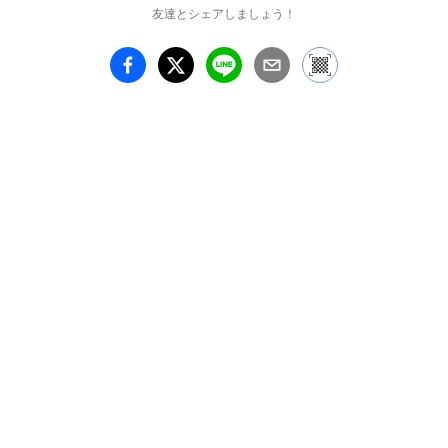
におけるメキシコ壁画運
友達とシェアしましょう！
動と美術）で展示予定
の、人種差別問題を題材
にした代表作「スコッツ
ボロ・ボーイズ」を含
む、素描を中心とした28
点を展示いたします。ど
うぞご覧ください。(み
ぞえ画廊)