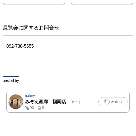
ドストック芸術村に移住
した野田英夫は、国吉康
夫、ジョージ・グロスら
に出会い強い影響を受け
展覧会に関するお問合せ
る。そして、運命の女性
ルース・ケルツと出会い
結婚したのもこの頃だ。
092-738-5655
その後'33年にはディエ
ゴ・リベラの助手として
ベン・シャーンらととも
にロックフェラーセンタ
ー壁画制作にも加わるな
posted by
ど、その30年という短い
生涯を駆け抜けた。本展
gallery
では他にも、2020年ホイ
みぞえ画廊 福岡店
|
アート
ットニー美術館（ニュー
93
5
ヨーク）で開催される
「Mexican Muralism and 
Art in the United States, 
1920-1950」（アメリカ