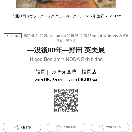
『 通り雨（ウッドストック ニューヨーク）』 1932年 油彩 51 x 61cm
exhibition
2019.05.11 14:28
| last update
2019.05.11 20:16
posted by
みぞえ
gallery
画廊 福岡店
―没後80年―野田 英夫展
Hideo Benjamin NODA Exhibition
福岡
|
みぞえ画廊 福岡店
05
.
25
06
.
09
2019
fri
－
2019
sat