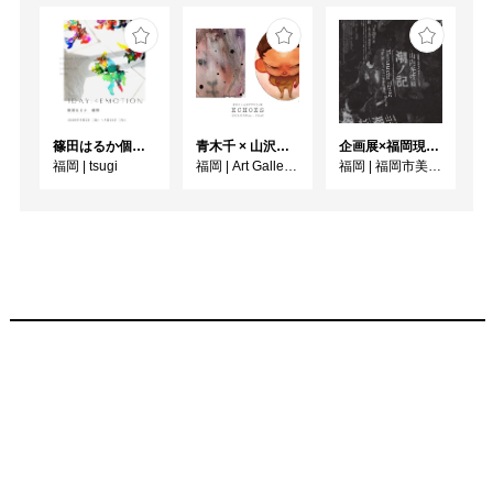
篠田はるか個展「1DAY:4EMOTION」
青木千 × 山沢ヤマコ 2人展 - ECHOES -
企画展×福岡現代作家ファイル 2026 山内光枝展 潮ノ記
福岡
|
tsugi
福岡
|
Art Gallery OWL
福岡
|
福岡市美術館