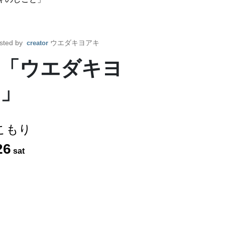
sted by
ウエダキヨアキ
creator
「ウエダキヨ
と」
こもり
26
sat