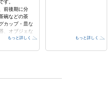
す。

、前後期に分
茶碗などの茶
グカップ・皿な
器、オブジェな
もっと詳しく
もっと詳しく
示予定です。

まんのこの時
茶しがてらぜひ
ください。