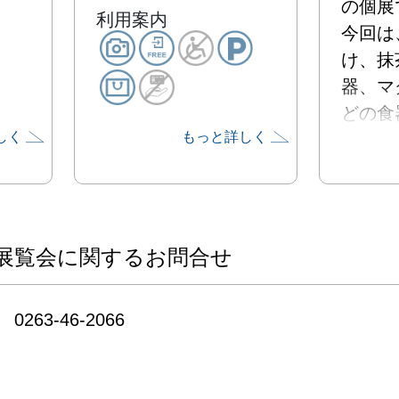
の個展で
利用案内
今回は
け、抹
器、マ
どの食
しく
もっと詳しく
どが展
春らん
期、お
ご高覧
展覧会に関するお問合せ
0263-46-2066