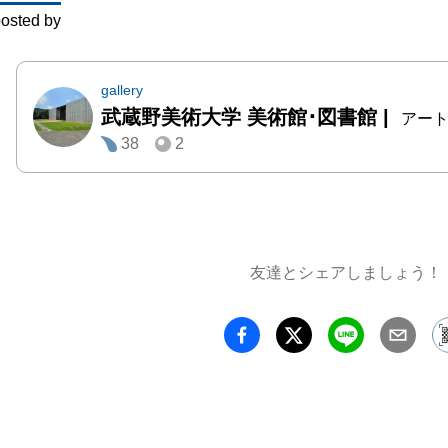
osted by
大型作
方で、
期の濃
gallery
武蔵野美術大学 美術館･図書館
|
対比的
アー
38
2
で、ダ
張感あ
り出し
197
至るま
友達とシェアしましょう！
がら、
を示す
ングを
し、そ
作品の
ます。
