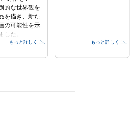
倒的な世界観を
品を描き、新た
画の可能性を示
した。

もっと詳しく
もっと詳しく
では、内田あぐ
の深部にある絵
の本質とその魅
介します。展示
新作を含めた近
表的な日本画作
心に、約20 点
します。美術館
つの展示空間を活
、空間全体を圧
挑戦的な近年の