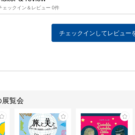
で発表
チェックイン＆レビュー
0
件
れまで
内田あ
よる化
チェックインしてレビュー
にその
の「残
作品とな
※本展
授の退
開催しま
の展覧会
内田あ
あぐり）
194
る。1