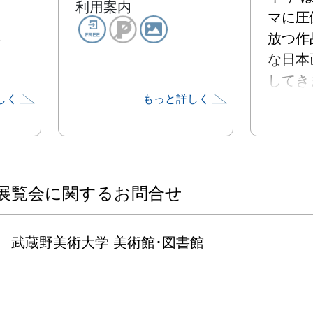
利用案内
マに圧
放つ作
な日本
してきま
しく
もっと詳しく
　本展
り作品
画表現
力を紹
では、
展覧会に関するお問合せ
年の代
品を中
武蔵野美術大学 美術館･図書館
を出品
の3 
かして
倒する