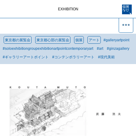
EXHIBITION
東京都の展覧会
東京都心部の展覧会
個展
アート
#
galleryartpoint
#
soloexhibitiongroupexhibitionartpointcontemporaryart
#
art
#
ginzagallery
#
ギャラリーアートポイント
#
コンテンポラリーアート
#
現代美術