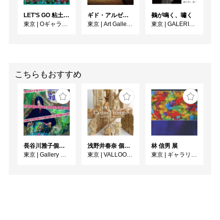
LET’S GO 粘土（クレイ）ジ−
ギド・アルゼンチーニ写真展 『女性的宇宙』
鵺が鳴く、嘯く
東京
|
Oギャラリー
東京
|
Art Gallery M84
東京
|
GALERIE SOL
こちらもおすすめ
長谷川雅子個展「終わりなき森の美術館」
浅野井春奈 個展「CrossThings」
林 信男 展
東京
|
Gallery MUMON
東京
|
VALLOON STUDIO SHIBUYA
東京
|
ギャラリイK