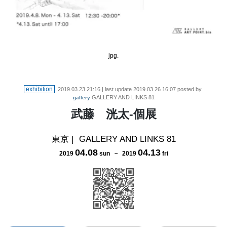
jpg.
exhibition
2019.03.23 21:16
| last update
2019.03.26 16:07
posted by
GALLERY AND LINKS 81
gallery
武藤 洸太-個展
東京
|
GALLERY AND LINKS 81
04
.
08
04
.
13
2019
sun
－
2019
fri