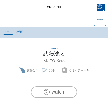
CREATOR
アート
#
絵画
creator
武藤洸太
MUTO Kota
展覧会
3
記事
0
ウオッチャー
0