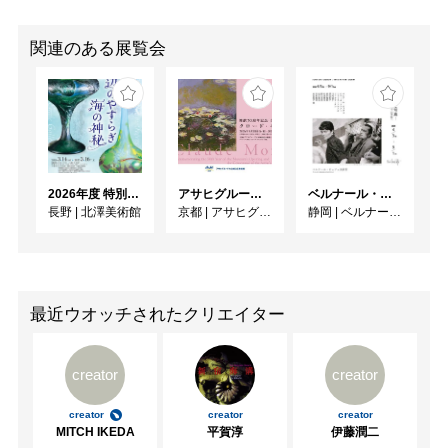
関連のある展覧会
2026年度 特別展「ガレとドーム、アール･ヌーヴォーのガラス 水辺のやすらぎ、海の神秘」
アサヒグループ大山崎山荘美術館 開館30周年記念展「没後100年 クロード・モネ」
ベルナール・ビュフェと写真 ーカメラがとらえたビュフェとその時代、そして21 世紀へ
長野
|
北澤美術館
京都
|
アサヒグループ大山崎山荘美術館
静岡
|
ベルナール・ビュフェ美術館
最近ウオッチされたクリエイター
creator
creator
creator
creator
creator
MITCH IKEDA
平賀淳
伊藤潤二