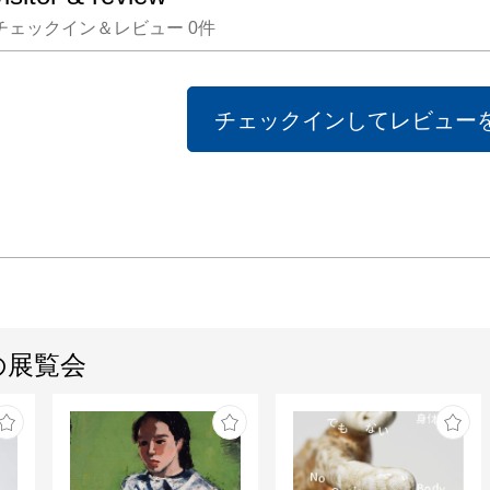
にいく
チェックイン＆レビュー
0
件
つくる
た。

ー大山
チェックインしてレビュー
の展覧会