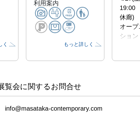
利用案内
19:00
休廊)

オープ
ション　4
しく
もっと詳しく
17:00-1
ARTI
佳・大山
展覧会に関するお問合せ
本展で
感じた
info@masataka-contemporary.com
出すこ
子供な
思い描
のイメ