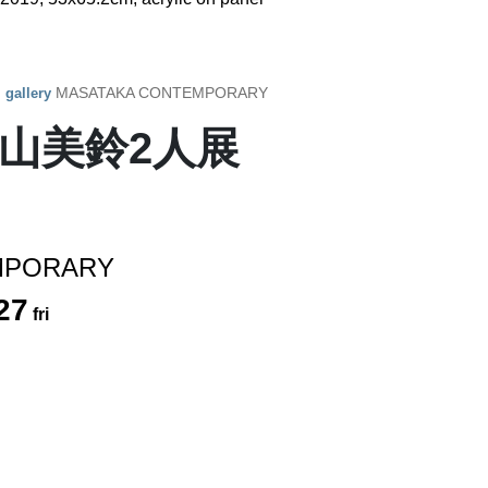
y
MASATAKA CONTEMPORARY
gallery
大山美鈴2人展
MPORARY
27
fri