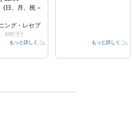
　 (日、月、祝 – 
ニング・レセプ
/6(土) 
もっと詳しく
もっと詳しく
9:00

STS：谷川千
美鈴

私は子供の頃に
「恐れ」を描き
とを試みます。
がらに頭の中で
かれた「恐れ」
ージは今でも心