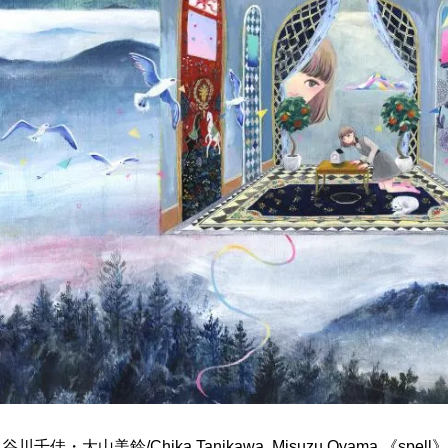
谷川千佳・大山美鈴/Chika Tanikawa, Misuzu Oyama 《spell》2019,