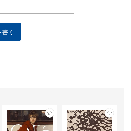
つかのけしきを
ことにしまし
美鈴
を書く