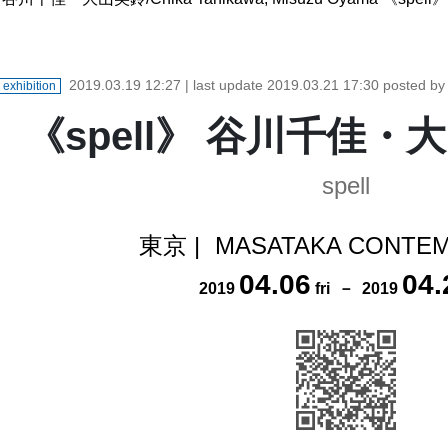
2019.03.19 12:27
| last update
2019.03.21 17:30
posted b
exhibition
《spell》 谷川千佳・
spell
東京
|
MASATAKA CONTE
04
.
06
04
.
2019
fri
－
2019