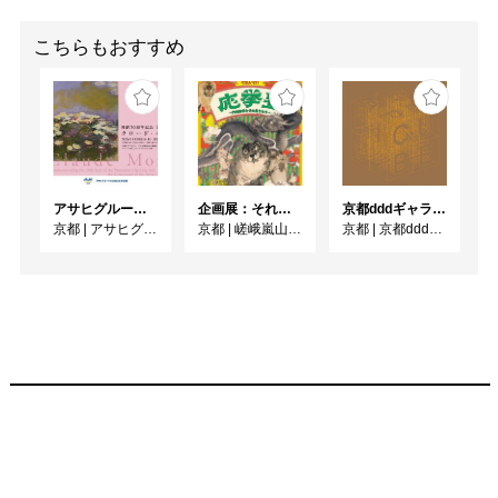
こちらもおすすめ
アサヒグループ大山崎山荘美術館 開館30周年記念展「没後100年 クロード・モネ」
企画展：それいけ！ 応挙塾 －円山応挙とその弟子たち－
京都dddギャラリー第252回企画展 GRAPHIC CUBE –シアターポスター DNPグラフィックデザイン・アーカイブより
京都
|
アサヒグループ大山崎山荘美術館
京都
|
嵯峨嵐山文華館
京都
|
京都dddギャラリー