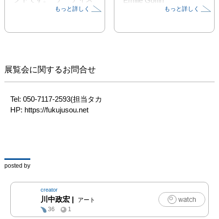
Emilie Goffin
もっと詳しく
もっと詳しく
トが気軽に海外に出向
Ensieh Rezghdoust
き、作品発表をする事が
困難 な現状の中、この
様な国際展を実行する事
は容易ではありません。   
彼はこの厳しい現状の中
展覧会に関するお問合せ
で、多くの世界中のアー
ティスト達の作品を集
め、その 作品をより多
Tel: 050-7117-2593(担当タカ

くの世界中の人達に届け
HP: https://fukujusou.net
る為の可能性を模索し、 
様々なプロジェクトを展
開しています。　 この
プロジェクトはアーティ
ストが作品を現地に送
posted by
り、各地でその仲間達
や、参加アーティスト自
creator
身が展覧会を企画開催
川中政宏
|
アート
し、又次の新たな場所や
36
1
人 の元へ作品達を繋い