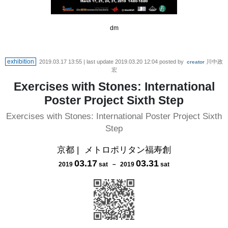
dm
exhibition
2019.03.17 13:55
| last update
2019.03.20 12:04
posted by
川中政
creator
宏
Exercises with Stones: International
Poster Project Sixth Step
Exercises with Stones: International Poster Project Sixth
Step
京都
|
メトロポリタン福寿創
03
.
17
03
.
31
2019
sat
－
2019
sat