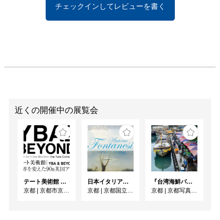
いにもなります。
チェックインしてレビューを書く
近くの開催中の展覧会
テート美術館 ― YBA & BEYOND 世界を変えた90s英国アート
日本イタリア国交樹立160周年記念／フォンタネージ来日150周年記念 フォンタネージーイタリアの光・心の風景
『台湾海鮮パラダイス』出版記念 清永安雄 写真展
京都
|
京都市京セラ美術館
京都
|
京都国立近代美術館
京都
|
京都写真美術館 ギャラリー・ジャパネスク