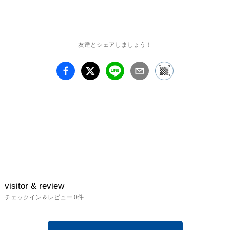
でいきます。作家自らが
その地の人達と直にコミ
ニケーションを取り、そ
の企画自体を成長させる
友達とシェアしましょう！
事は勿論重要な事なので
すが、 この様に作品達
が自ら各地を旅し、作者
が出会う事の出来ない人
達とコミニケーションを
取り、作者の知らない所
で成長していく事も１つ
の大切な 事なのだと思
います。  　このプロジ
ェクトは作家と作品、そ
して様々な土地の人達を
その様な関係性で繋いで
visitor & review
くれます。　遠い異国の
チェックイン＆レビュー
0
件
地から届く便り を手に
取ると、知らぬ間に成長
した我が子を見る様な想