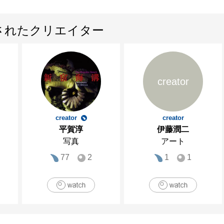
されたクリエイター
creator
creator
creator
平賀淳
伊藤潤二
写真
アート
77
2
1
1