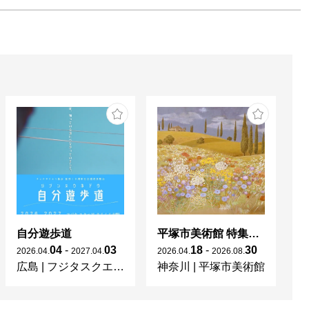
自分遊歩道
平塚市美術館 特集展 花の表現、その多様性／特別展示 新収蔵品展
04
-
03
18
-
30
2026
.
04
.
2027
.
04
.
2026
.
04
.
2026
.
08
.
20
広島
|
フジタスクエアまるくる大野
神奈川
|
平塚市美術館
京