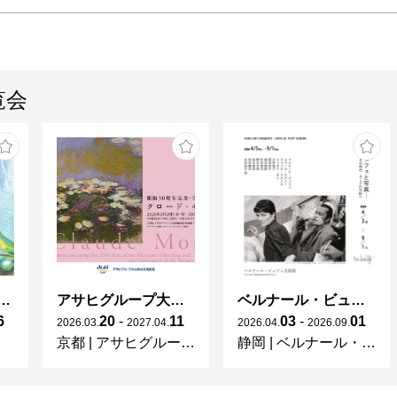
覧会
ガレとドーム、アール･ヌーヴォーのガラス 水辺のやすらぎ、海の神秘」
アサヒグループ大山崎山荘美術館 開館30周年記念展「没後100年 クロード・モネ」
ベルナール・ビュフェと写真 ーカメラがとらえたビュフェとその時代、そして21 世紀へ
6
20
-
11
03
-
01
2026
.
03
.
2027
.
04
.
2026
.
04
.
2026
.
09
.
京都
|
アサヒグループ大山崎山荘美術館
静岡
|
ベルナール・ビュフェ美術館