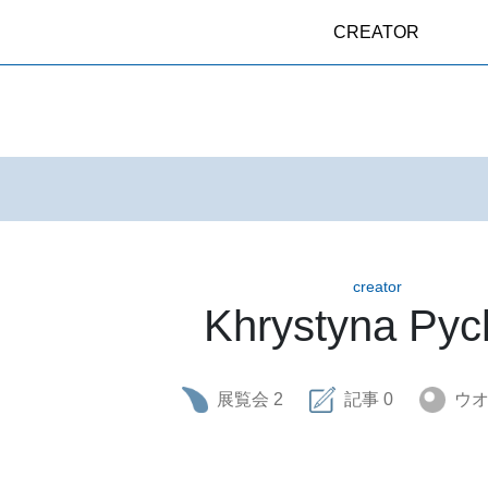
CREATOR
creator
Khrystyna Pyc
展覧会
2
記事
0
ウ