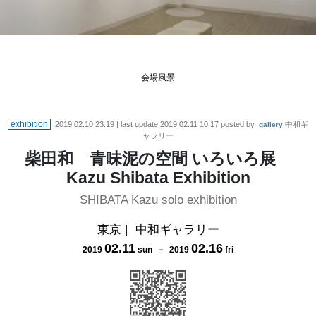
会場風景
exhibition
2019.02.10 23:19
| last update
2019.02.11 10:17
posted by
中和ギ
gallery
ャラリー
柴田和 青味泥の空間 いろいろ展
Kazu Shibata Exhibition
SHIBATA Kazu solo exhibition
東京
|
中和ギャラリー
02
.
11
02
.
16
2019
sun
－
2019
fri