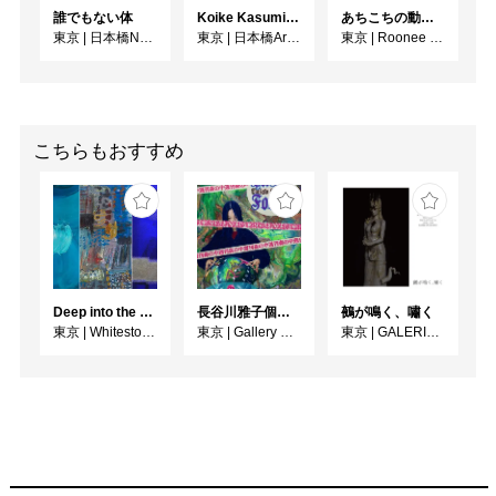
誰でもない体
Koike Kasumi Web個展 ラ・ダンス
あちこちの動物の世界
東京
|
日本橋N11ギャラリー
東京
|
日本橋Art.jp
東京
|
Roonee 247 fine arts
こちらもおすすめ
Deep into the Blue―蒼の深層へ：木梨アイネ、名坂千吉郎、猪熊克芳
長谷川雅子個展「終わりなき森の美術館」
鵺が鳴く、嘯く
東京
|
Whitestone Gallery
東京
|
Gallery MUMON
東京
|
GALERIE SOL