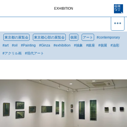
EXHIBITION
東京都の展覧会
東京都心部の展覧会
個展
アート
#
contemporary
#
art
#
oil
#
Painting
#
Ginza
#
exhibition
#
抽象
#
銀座
#
個展
#
油彩
#
アクリル画
#
現代アート