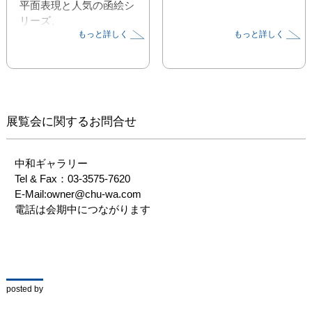
平面表現と人気の函絵シ
リーズ、

もっと詳しく
もっと詳しく
そしてタペストリー風の
壁掛けが並ぶ

アオミドロ空間に騒然と
させられます。

創作意欲が全開の３６点
で

展覧会に関するお問合せ
柴田ワールドの洗礼を受
けてみませんか。
中和ギャラリー

Tel & Fax：03-3575-7620

E-Mail:owner@chu-wa.com 

電話は会期中につながります
posted by