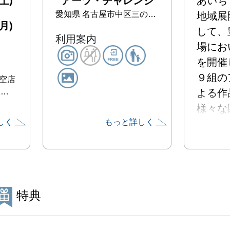
土)
アーツ・チャレンジ
あいち
愛知県
名古屋市中区三の丸三丁目1番2号 （愛知県県民生活部文化芸術課内）
地域展
月)
して、
利用案内
場にお
を開催し
９組の
空店
:…
よる作
様々な
しく
もっと詳しく
無料で
けます。
是非、
代アー
い。

特典
会期：2