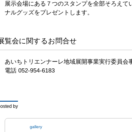
（土）
展示会場にある７つのスタンプを全部そろえて
（月・祝
ナルグッズをプレゼントします。
午前1
時まで

（金曜
展覧会に関するお問合せ
下空店
は午後８
あいちトリエンナーレ地域展開事業実行委員会事務
会場：
電話 052-954-6183
小坂本
地　豊
ター内）
旧愛知
osted by
（豊田
57番１
内）

gallery