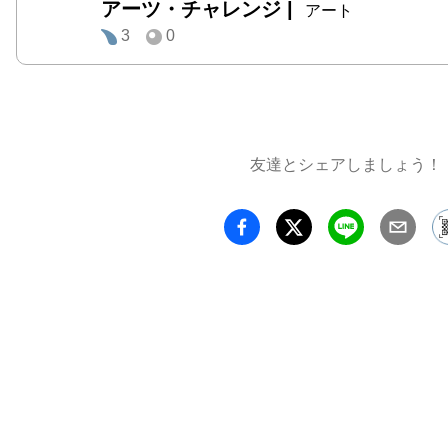
豊田市
アーツ・チャレンジ
|
アート
田市西
3
0
地）

豊田参
町１丁目
西町会
友達とシェアしましょう！
２丁目2
豊田市
町３丁目
とよた
ー［T
旅館)
町４丁目
参加ア
荒木 