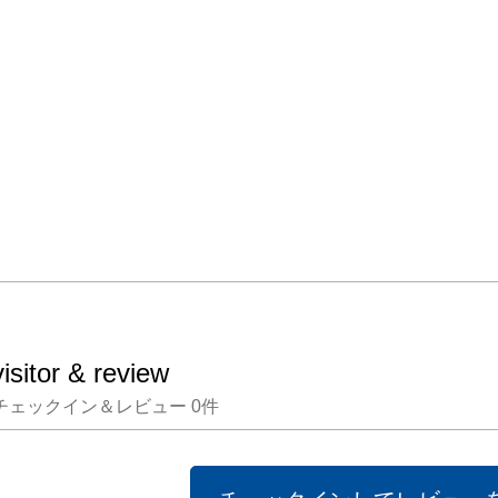
子、小
ケマン
徳重 道
鳥巣 
み、

Nadegat
Part
大督＋
Recast
visitor & review
チェックイン＆レビュー
0
件