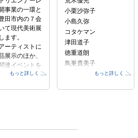
トリエンナーレ
荒木優光
開事業の一環と
小栗沙弥子
豊田市内の７会
小島久弥
いて現代美術展
コタケマン
ます。

津田道子
アーティストに
徳重道朗
品展示のほか、
鳥巣貴美子
関連イベントを
Nadegata Instant
もっと詳しく
もっと詳しく
お楽しみいただ
Party


会場に来て、現
松田るみ
トを御覧くださ
019年1月19日