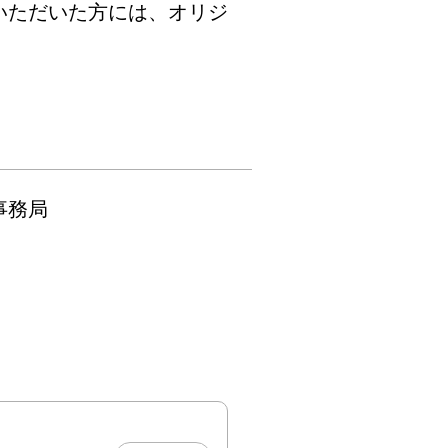
から2月11日
いただいた方には、オリジ
）まで

0時から午後５
日のみ豊田市駅
舗、豊田参合館
時まで）

局

喜楽亭（豊田市
町１丁目25番
田産業文化セン


銀行豊田支店
市若宮町1丁目
号 B館 T-FACE