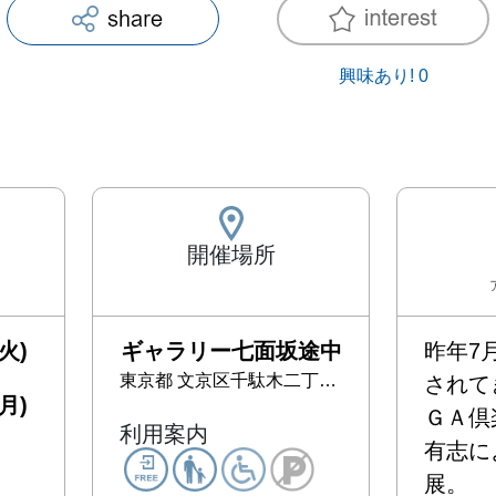
興味あり!
0
開催場所
火)
ギャラリー七面坂途中
昨年7
東京都
文京区千駄木二丁目35-6
されて
月)
ＧＡ倶
利用案内
有志に
展。
