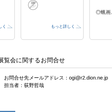
◎蝋画とは
しく
もっと詳しく
蝋画は
身のシ
トの画
ローネ
196
展覧会に関するお問合せ
戦中の
ていた
お問合せ先メールアドレス：ogi@r2.dion.ne.jp

る物で
担当者：荻野哲哉
から見
ソクデ
です。
