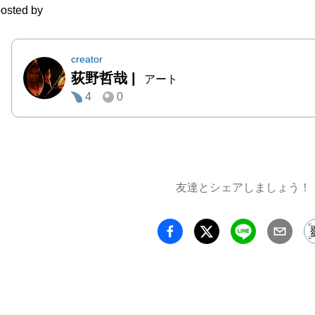
osted by
その技
なく蝋
その蝋
creator
荻野哲哉
|
削り取
アート
4
0
塗り、
で全て
と、鉄
だけ墨
れるとい
友達とシェアしましょう！
日本で
リエ」（
号）誌
瀧口修
され、