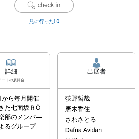
見に行った!
0
詳細
出展者
アート
の展覧会
月から毎月開催
荻野哲哉
きた七面坂ＲÕ
唐木香住
楽部のメンバ―
さわさとる
よるグループ
Dafna Avidan