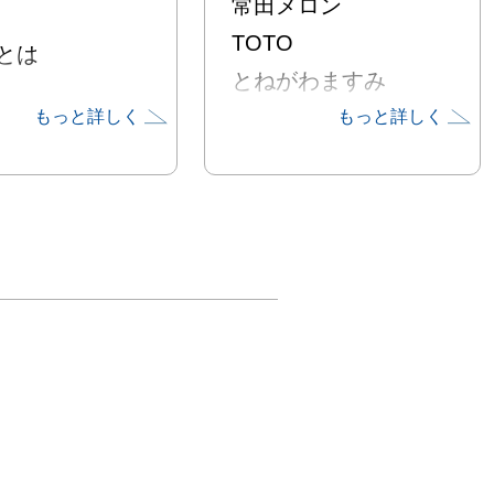
常田メロン
TOTO


とねがわますみ
Masami
もっと詳しく
もっと詳しく
、ルーマニア出
ュールレアリス
家ビクトル・ブ
ル（1903－
6）が、第二次大
絵の具が不足し
時期、身辺にあ
描画を試みる中
いだした「ロー
ッサン」が元祖