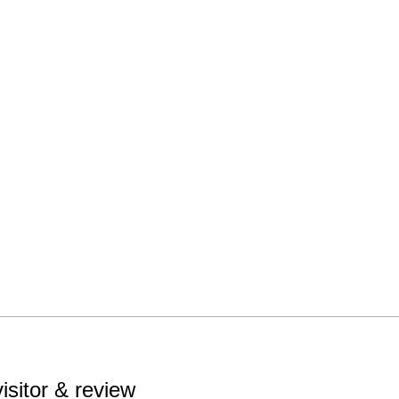
画家豊
工夫を
195
廊で個
「蝋画
いジャ
したの
の始ま
visitor & review